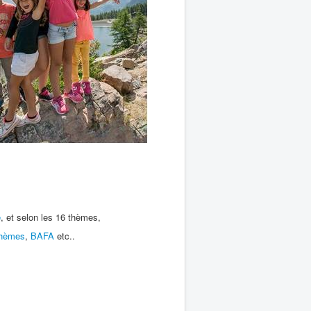
e
, et selon les 16 thèmes,
thèmes
,
BAFA
etc..