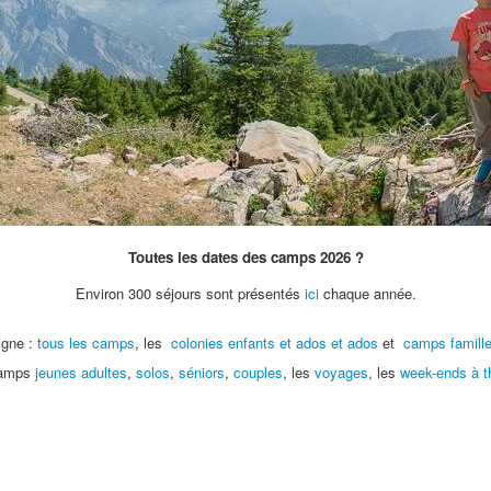
Toutes les dates des camps 2026 ?
Environ 300 séjours sont présentés
ici
chaque année.
ligne :
tous les camps
, les
colonies enfants et ados et ados
et
camps famill
 camps
jeunes adultes
,
solos
,
séniors
,
couples
, les
voyages
, les
week-ends à 