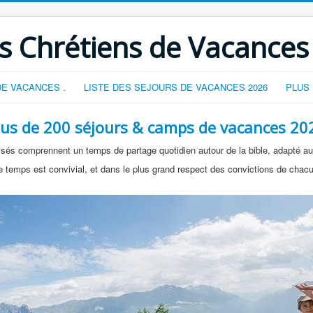
s Chrétiens de Vacances
E VACANCES .
LISTE DES SEJOURS DE VACANCES 2026
PLUS
lus de 200 séjours & camps de vacances 20
és comprennent un temps de partage quotidien autour de la bible, adapté au
 temps est convivial, et dans le plus grand respect des convictions de chac