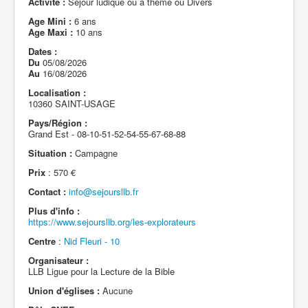
Activité :
Séjour ludique ou à thème ou Divers
Age Mini :
6 ans
Age Maxi :
10 ans
Dates :
Du
05/08/2026
Au
16/08/2026
Localisation :
10360 SAINT-USAGE
Pays/Région :
Grand Est - 08-10-51-52-54-55-67-68-88
Situation :
Campagne
Prix
: 570 €
Contact :
info@sejoursllb.fr
Plus d'info :
https://www.sejoursllb.org/les-explorateurs
Centre
:
Nid Fleuri - 10
Organisateur :
LLB Ligue pour la Lecture de la Bible
Union d'églises :
Aucune