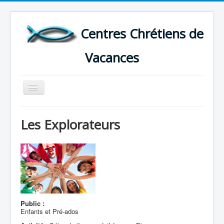
Centres Chrétiens de
Vacances
Basculer
la
navigation
ACCUEIL
Les Explorateurs
CARTE DES CENTRES DE VACANCES .
LISTE DES SEJOURS DE VACANCES 2026
PLUS
Public :
Enfants et Pré-ados