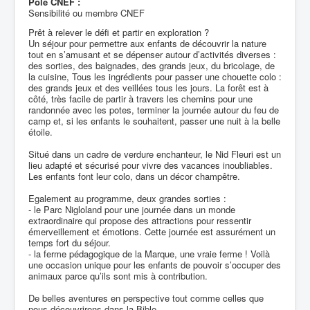
Pôle CNEF :
Sensibilité ou membre CNEF
Prêt à relever le défi et partir en exploration ?
Un séjour pour permettre aux enfants de découvrir la nature
tout en s’amusant et se dépenser autour d’activités diverses :
des sorties, des baignades, des grands jeux, du bricolage, de
la cuisine, Tous les ingrédients pour passer une chouette colo :
des grands jeux et des veillées tous les jours. La forêt est à
côté, très facile de partir à travers les chemins pour une
randonnée avec les potes, terminer la journée autour du feu de
camp et, si les enfants le souhaitent, passer une nuit à la belle
étoile.
Situé dans un cadre de verdure enchanteur, le Nid Fleuri est un
lieu adapté et sécurisé pour vivre des vacances inoubliables.
Les enfants font leur colo, dans un décor champêtre.
Egalement au programme, deux grandes sorties :
- le Parc Nigloland pour une journée dans un monde
extraordinaire qui propose des attractions pour ressentir
émerveillement et émotions. Cette journée est assurément un
temps fort du séjour.
- la ferme pédagogique de la Marque, une vraie ferme ! Voilà
une occasion unique pour les enfants de pouvoir s’occuper des
animaux parce qu’ils sont mis à contribution.
De belles aventures en perspective tout comme celles que
nous découvrirons dans la Bible.