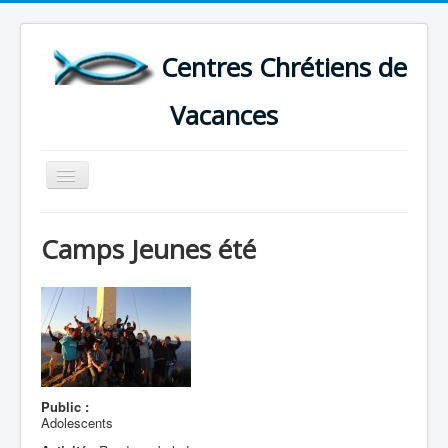
Centres Chrétiens de
Vacances
Basculer
la
navigation
ACCUEIL
Camps Jeunes été
CARTE DES CENTRES DE VACANCES .
LISTE DES SEJOURS DE VACANCES 2026
PLUS
Public :
Adolescents