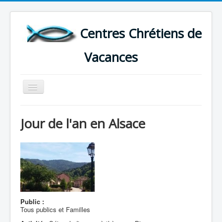
Centres Chrétiens de
Vacances
Basculer
la
navigation
ACCUEIL
Jour de l'an en Alsace
CARTE DES CENTRES DE VACANCES .
LISTE DES SEJOURS DE VACANCES 2026
PLUS
Public :
Tous publics et Familles