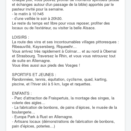
et échanges autour d'un passage de la bible) apportés par le
pasteur invité pour la semaine.
- le matin à 10 h45
- d’une veillée le soir à 20h30.
Le reste du temps est libre pour vous reposer, profiter des
locaux ou de l'extérieur, ou visiter la belle Alsace.
LOISIRS :
La route des vins et ses incontournables villages pittoresques :
Ribeauvillé, Kaysersberg, Riquewihr…
Vous arrivez très rapidement à Colmar… et au nord à Obernai
et Strasbourg. Traversez le Rhin, et vous vous retrouvez tout
de suite en Allemagne.
Vous êtes aussi aux pieds des Vosges !
SPORTIFS ET JEUNES :
Randonnées, tennis, équitation, cyclisme, quad, karting,
piscine, et l’hiver ski à 5 km, luge et raquettes.
ENFANTS :
- Parc d’attraction de Fraispertuis, la montage des singes, la
volerie des aigles…
- La fabrication de bonbons, de pains d’épices, le musée de la
boulangerie…
- Europa Park à Rust en Allemagne.
- Artisans locaux (démonstrations de fabrication de bonbons,
pain d’épices, poteries…)