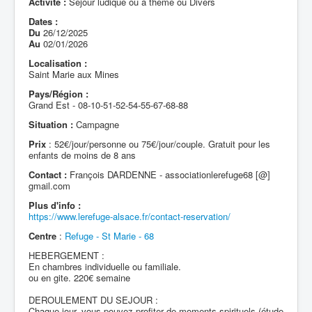
Activité :
Séjour ludique ou à thème ou Divers
Dates :
Du
26/12/2025
Au
02/01/2026
Localisation :
Saint Marie aux Mines
Pays/Région :
Grand Est - 08-10-51-52-54-55-67-68-88
Situation :
Campagne
Prix
: 52€/jour/personne ou 75€/jour/couple. Gratuit pour les
enfants de moins de 8 ans
Contact :
François DARDENNE - associationlerefuge68 [@]
gmail.com
Plus d'info :
https://www.lerefuge-alsace.fr/contact-reservation/
Centre
:
Refuge - St Marie - 68
HEBERGEMENT :
En chambres individuelle ou familiale.
ou en gite. 220€ semaine
DEROULEMENT DU SEJOUR :
Chaque jour, vous pouvez profiter de moments spirituels (étude