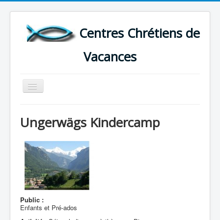
Centres Chrétiens de
Vacances
Basculer
la
navigation
ACCUEIL
Ungerwägs Kindercamp
CARTE DES CENTRES DE VACANCES .
LISTE DES SEJOURS DE VACANCES 2026
PLUS
Public :
Enfants et Pré-ados