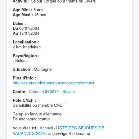
Activité :
Séjour ludique ou à thème ou Divers
Age Mini :
6 ans
Age Maxi :
15 ans
Dates :
Du
06/07/2024
Au
13/07/2024
Localisation :
2 km Interlaken
Pays/Région :
. Suisse
Situation :
Montagne
Plus d'info :
http://centres-chretiens-vacances.org/contact
Centre
:
Credo - CH 3812 - Suisse
Pôle CNEF :
Sensibilité ou membre CNEF
Camp en langue allemande.
Deutschsprachcamp
Vous êtes ici :
Accueil
LISTE DES SEJOURS DE
VACANCES 2026
Ungerwägs Kindercamp