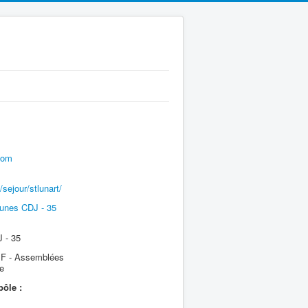
com
sejour/stlunart/
unes CDJ - 35
 - 35
 - Assemblées
e
pôle :