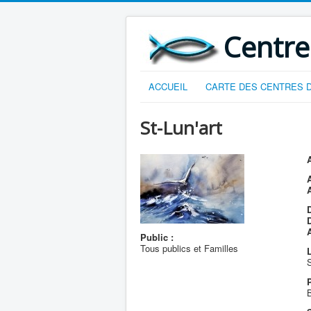
Centre
ACCUEIL
CARTE DES CENTRES D
St-Lun'art
A
D
Public :
Tous publics et Familles
L
S
B