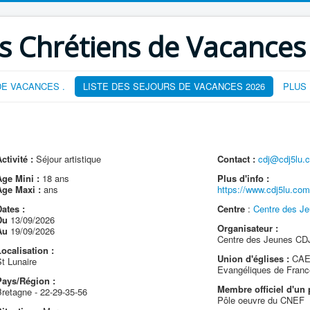
s Chrétiens de Vacances
E VACANCES .
LISTE DES SEJOURS DE VACANCES 2026
PLUS
ctivité :
Séjour artistique
Contact :
cdj@cdj5lu.
Age Mini :
18 ans
Plus d'info :
Age Maxi :
ans
https://www.cdj5lu.com/
ates :
Centre
:
Centre des Je
Du
13/09/2026
Organisateur :
Au
19/09/2026
Centre des Jeunes CDJ
ocalisation :
Union d'églises :
CAEF
t Lunaire
Evangéliques de Franc
Pays/Région :
Membre officiel d'un 
retagne - 22-29-35-56
Pôle oeuvre du CNEF