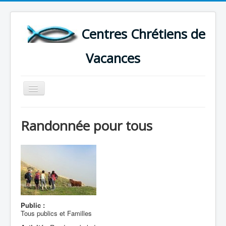
Centres Chrétiens de
Vacances
Basculer
la
navigation
ACCUEIL
Randonnée pour tous
CARTE DES CENTRES DE VACANCES .
LISTE DES SEJOURS DE VACANCES 2026
PLUS
Public :
Tous publics et Familles