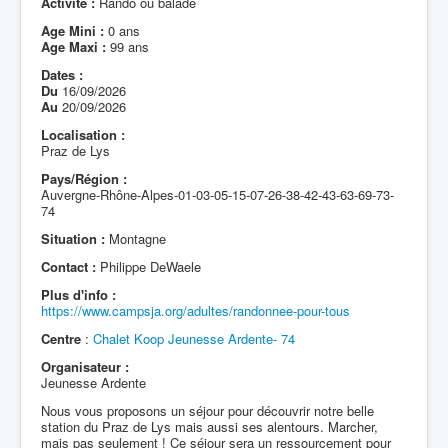
Activité :
Rando ou balade
Age Mini :
0 ans
Age Maxi :
99 ans
Dates :
Du
16/09/2026
Au
20/09/2026
Localisation :
Praz de Lys
Pays/Région :
Auvergne-Rhône-Alpes-01-03-05-15-07-26-38-42-43-63-69-73-
74
Situation :
Montagne
Contact :
Philippe DeWaele
Plus d'info :
https://www.campsja.org/adultes/randonnee-pour-tous
Centre
:
Chalet Koop Jeunesse Ardente- 74
Organisateur :
Jeunesse Ardente
Nous vous proposons un séjour pour découvrir notre belle
station du Praz de Lys mais aussi ses alentours. Marcher,
mais pas seulement ! Ce séjour sera un ressourcement pour