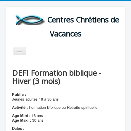
Centres Chrétiens de
Vacances
Basculer
la
navigation
ACCUEIL
DEFI Formation biblique -
CARTE DES CENTRES DE VACANCES .
Hiver (3 mois)
LISTE DES SEJOURS DE VACANCES 2026
Public :
PLUS
Jeunes adultes 18 à 30 ans
Activité :
Formation Biblique ou Retraite spirituelle
Age Mini :
18 ans
Age Maxi :
30 ans
Dates :