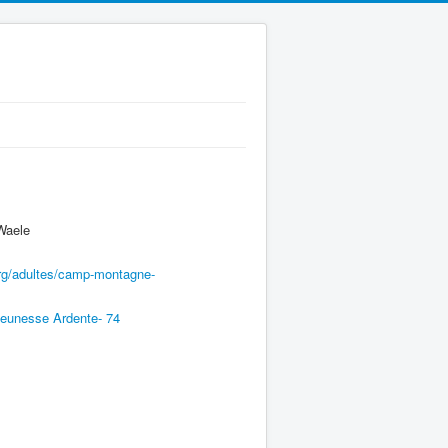
Waele
rg/adultes/camp-montagne-
Jeunesse Ardente- 74