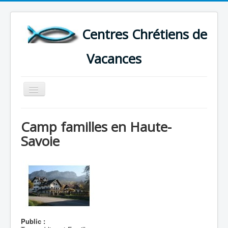
Centres Chrétiens de
Vacances
Basculer
la
navigation
ACCUEIL
Camp familles en Haute-
CARTE DES CENTRES DE VACANCES .
Savoie
LISTE DES SEJOURS DE VACANCES 2026
PLUS
Public :