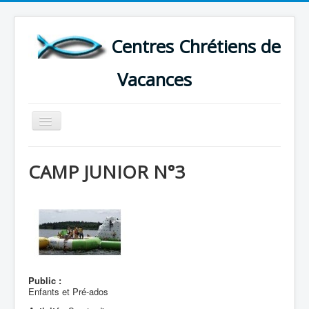
Centres Chrétiens de
Vacances
Basculer
la
navigation
ACCUEIL
CAMP JUNIOR N°3
CARTE DES CENTRES DE VACANCES .
LISTE DES SEJOURS DE VACANCES 2026
PLUS
Public :
Enfants et Pré-ados