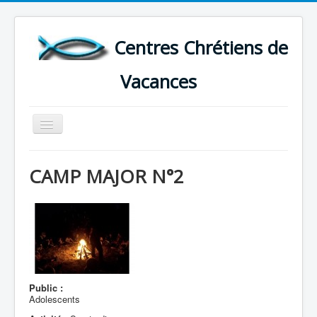
Centres Chrétiens de
Vacances
Basculer
la
navigation
ACCUEIL
CAMP MAJOR N°2
CARTE DES CENTRES DE VACANCES .
LISTE DES SEJOURS DE VACANCES 2026
PLUS
Public :
Adolescents