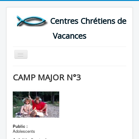
Centres Chrétiens de
Vacances
Basculer
la
navigation
ACCUEIL
CAMP MAJOR N°3
CARTE DES CENTRES DE VACANCES .
LISTE DES SEJOURS DE VACANCES 2026
PLUS
Public :
Adolescents