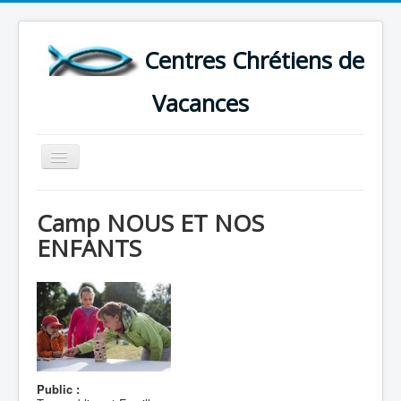
Centres Chrétiens de
Vacances
Basculer
la
navigation
ACCUEIL
Camp NOUS ET NOS
CARTE DES CENTRES DE VACANCES .
ENFANTS
LISTE DES SEJOURS DE VACANCES 2026
PLUS
Public :