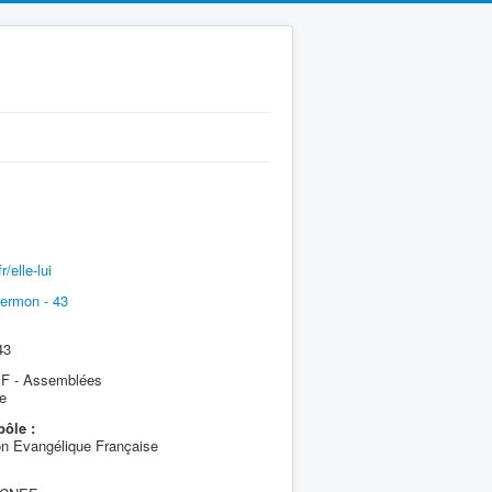
/elle-lui
ermon - 43
43
 - Assemblées
e
pôle :
n Evangélique Française