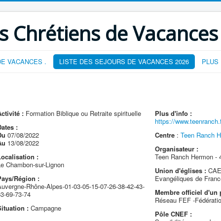
s Chrétiens de Vacances
E VACANCES .
LISTE DES SEJOURS DE VACANCES 2026
PLUS
ctivité :
Formation Biblique ou Retraite spirituelle
Plus d'info :
https://www.teenranch.fr
ates :
Du
07/08/2022
Centre
:
Teen Ranch H
Au
13/08/2022
Organisateur :
ocalisation :
Teen Ranch Hermon - 
Le Chambon-sur-Lignon
Union d'églises :
CAEF
Pays/Région :
Evangéliques de Franc
Auvergne-Rhône-Alpes-01-03-05-15-07-26-38-42-43-
Membre officiel d'un 
63-69-73-74
Réseau FEF -Fédératio
ituation :
Campagne
Pôle CNEF :