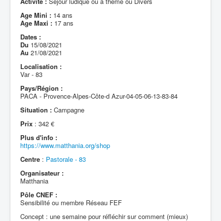
Activité :
Séjour ludique ou à thème ou Divers
Age Mini :
14 ans
Age Maxi :
17 ans
Dates :
Du
15/08/2021
Au
21/08/2021
Localisation :
Var - 83
Pays/Région :
PACA - Provence-Alpes-Côte-d Azur-04-05-06-13-83-84
Situation :
Campagne
Prix
: 342 €
Plus d'info :
https://www.matthania.org/shop
Centre
:
Pastorale - 83
Organisateur :
Matthania
Pôle CNEF :
Sensibilité ou membre Réseau FEF
Concept : une semaine pour réfléchir sur comment (mieux)