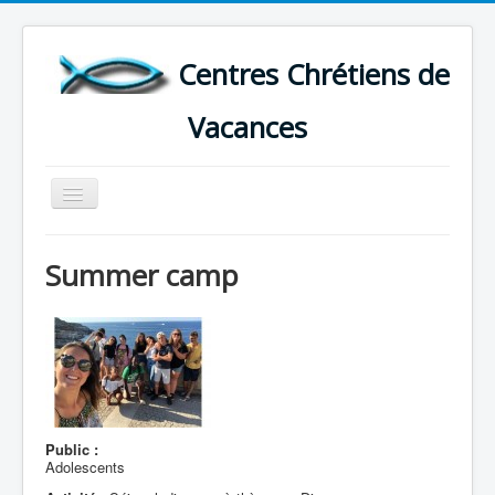
Centres Chrétiens de
Vacances
Basculer
la
navigation
ACCUEIL
Summer camp
CARTE DES CENTRES DE VACANCES .
LISTE DES SEJOURS DE VACANCES 2026
PLUS
Public :
Adolescents