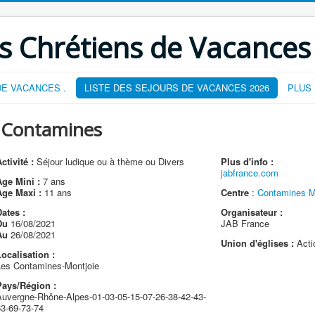
s Chrétiens de Vacances
E VACANCES .
LISTE DES SEJOURS DE VACANCES 2026
PLUS
 Contamines
ctivité :
Séjour ludique ou à thème ou Divers
Plus d'info :
jabfrance.com
Age Mini :
7 ans
Age Maxi :
11 ans
Centre
:
Contamines Mo
ates :
Organisateur :
Du
16/08/2021
JAB France
Au
26/08/2021
Union d'églises :
Acti
ocalisation :
Les Contamines-Montjoie
Pays/Région :
Auvergne-Rhône-Alpes-01-03-05-15-07-26-38-42-43-
63-69-73-74