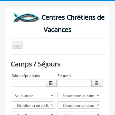
Centres Chrétiens de
Vacances
Basculer
la
navigation
ACCUEIL
Camps / Séjours
CARTE DES CENTRES DE VACANCES .
LISTE DES SEJOURS DE VACANCES 2026
Début séjour après
Fin avant
PLUS