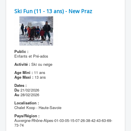
Ski Fun (11 - 13 ans) - New Praz
Public :
Enfants et Pré-ados
Activité :
Ski ou neige
Age Mini :
11 ans
Age Maxi :
13 ans
Dates :
Du
21/02/2026
Au
28/02/2026
Localisation :
Chalet Koop - Haute-Savoie
Pays/Région :
Auvergne-Rhône-Alpes-01-03-05-15-07-26-38-42-43-63-69-
73-74