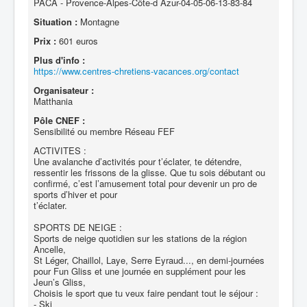
PACA - Provence-Alpes-Côte-d Azur-04-05-06-13-83-84
Situation :
Montagne
Prix :
601 euros
Plus d'info :
https://www.centres-chretiens-vacances.org/contact
Organisateur :
Matthania
Pôle CNEF :
Sensibilité ou membre Réseau FEF
ACTIVITES :
Une avalanche d’activités pour t’éclater, te détendre,
ressentir les frissons de la glisse. Que tu sois débutant ou
confirmé, c’est l’amusement total pour devenir un pro de
sports d’hiver et pour
t’éclater.
SPORTS DE NEIGE :
Sports de neige quotidien sur les stations de la région
Ancelle,
St Léger, Chaillol, Laye, Serre Eyraud..., en demi-journées
pour Fun Gliss et une journée en supplément pour les
Jeun’s Gliss,
Choisis le sport que tu veux faire pendant tout le séjour :
- Ski