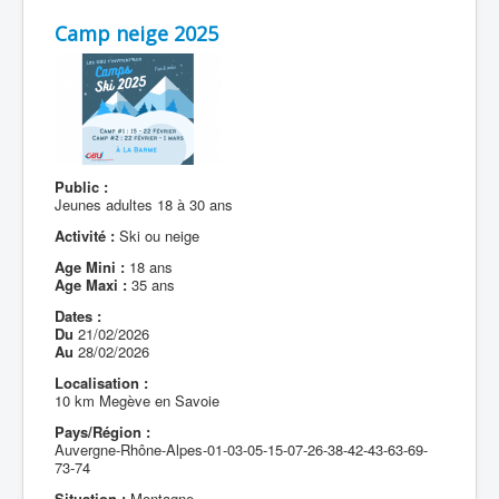
Camp neige 2025
Public :
Jeunes adultes 18 à 30 ans
Activité :
Ski ou neige
Age Mini :
18 ans
Age Maxi :
35 ans
Dates :
Du
21/02/2026
Au
28/02/2026
Localisation :
10 km Megève en Savoie
Pays/Région :
Auvergne-Rhône-Alpes-01-03-05-15-07-26-38-42-43-63-69-
73-74
Situation :
Montagne