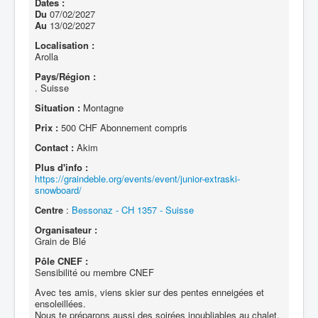
Dates :
Du
07/02/2027
Au
13/02/2027
Localisation :
Arolla
Pays/Région :
. Suisse
Situation :
Montagne
Prix :
500 CHF Abonnement compris
Contact :
Akim
Plus d'info :
https://graindeble.org/events/event/junior-extraski-
snowboard/
Centre
:
Bessonaz - CH 1357 - Suisse
Organisateur :
Grain de Blé
Pôle CNEF :
Sensibilité ou membre CNEF
Avec tes amis, viens skier sur des pentes enneigées et
ensoleillées.
Nous te préparons aussi des soirées inoubliables au chalet.