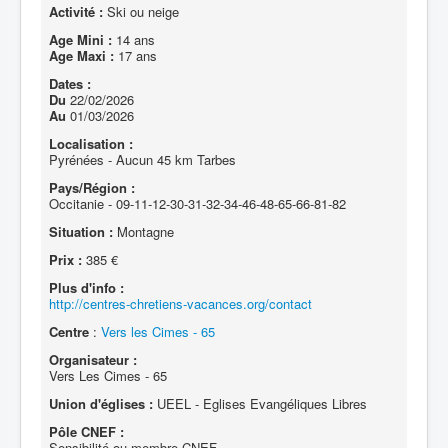
Activité :
Ski ou neige
Age Mini :
14 ans
Age Maxi :
17 ans
Dates :
Du
22/02/2026
Au
01/03/2026
Localisation :
Pyrénées - Aucun 45 km Tarbes
Pays/Région :
Occitanie - 09-11-12-30-31-32-34-46-48-65-66-81-82
Situation :
Montagne
Prix :
385 €
Plus d'info :
http://centres-chretiens-vacances.org/contact
Centre
:
Vers les Cimes - 65
Organisateur :
Vers Les Cimes - 65
Union d'églises :
UEEL - Eglises Evangéliques Libres
Pôle CNEF :
Sensibilité ou membre CNEF