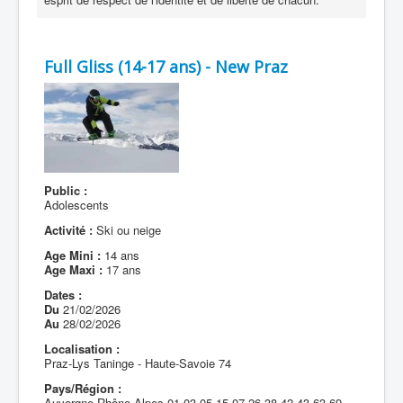
Full Gliss (14-17 ans) - New Praz
Public :
Adolescents
Activité :
Ski ou neige
Age Mini :
14 ans
Age Maxi :
17 ans
Dates :
Du
21/02/2026
Au
28/02/2026
Localisation :
Praz-Lys Taninge - Haute-Savoie 74
Pays/Région :
Auvergne-Rhône-Alpes-01-03-05-15-07-26-38-42-43-63-69-