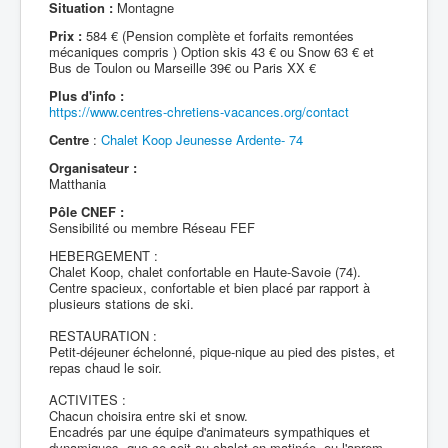
Situation :
Montagne
Prix :
584 € (Pension complète et forfaits remontées
mécaniques compris ) Option skis 43 € ou Snow 63 € et
Bus de Toulon ou Marseille 39€ ou Paris XX €
Plus d'info :
https://www.centres-chretiens-vacances.org/contact
Centre
:
Chalet Koop Jeunesse Ardente- 74
Organisateur :
Matthania
Pôle CNEF :
Sensibilité ou membre Réseau FEF
HEBERGEMENT :
Chalet Koop, chalet confortable en Haute-Savoie (74).
Centre spacieux, confortable et bien placé par rapport à
plusieurs stations de ski.
RESTAURATION :
Petit-déjeuner échelonné, pique-nique au pied des pistes, et
repas chaud le soir.
ACTIVITES :
Chacun choisira entre ski et snow.
Encadrés par une équipe d'animateurs sympathiques et
dynamiques, que ce soit au chalet en matinée, ou l'aprem