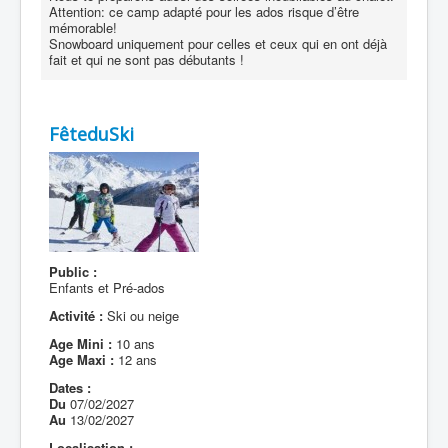
Attention: ce camp adapté pour les ados risque d’être
mémorable!
Snowboard uniquement pour celles et ceux qui en ont déjà
fait et qui ne sont pas débutants !
FêteduSki
Public :
Enfants et Pré-ados
Activité :
Ski ou neige
Age Mini :
10 ans
Age Maxi :
12 ans
Dates :
Du
07/02/2027
Au
13/02/2027
Localisation :