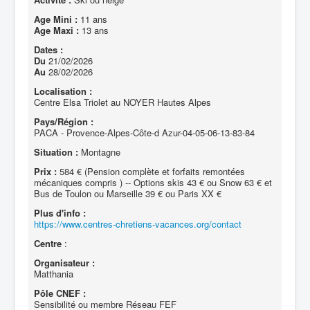
Age Mini :
11 ans
Age Maxi :
13 ans
Dates :
Du
21/02/2026
Au
28/02/2026
Localisation :
Centre Elsa Triolet au NOYER Hautes Alpes
Pays/Région :
PACA - Provence-Alpes-Côte-d Azur-04-05-06-13-83-84
Situation :
Montagne
Prix :
584 € (Pension complète et forfaits remontées
mécaniques compris ) -- Options skis 43 € ou Snow 63 € et
Bus de Toulon ou Marseille 39 € ou Paris XX €
Plus d'info :
https://www.centres-chretiens-vacances.org/contact
Centre
:
Organisateur :
Matthania
Pôle CNEF :
Sensibilité ou membre Réseau FEF