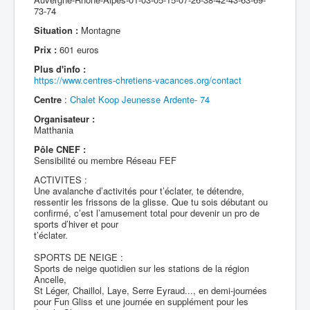
73-74
Situation :
Montagne
Prix :
601 euros
Plus d'info :
https://www.centres-chretiens-vacances.org/contact
Centre
:
Chalet Koop Jeunesse Ardente- 74
Organisateur :
Matthania
Pôle CNEF :
Sensibilité ou membre Réseau FEF
ACTIVITES :
Une avalanche d’activités pour t’éclater, te détendre,
ressentir les frissons de la glisse. Que tu sois débutant ou
confirmé, c’est l’amusement total pour devenir un pro de
sports d’hiver et pour
t’éclater.
SPORTS DE NEIGE :
Sports de neige quotidien sur les stations de la région
Ancelle,
St Léger, Chaillol, Laye, Serre Eyraud..., en demi-journées
pour Fun Gliss et une journée en supplément pour les