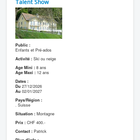
Talent Show
Public :
Enfants et Pré-ados
Activité :
Ski ou neige
Age Mini :
8 ans
Age Maxi :
12 ans
Dates :
Du
27/12/2026
Au
02/01/2027
Pays/Région :
. Suisse
Situation :
Montagne
Prix :
CHF 400.-
Contact :
Patrick
Plus d'info :