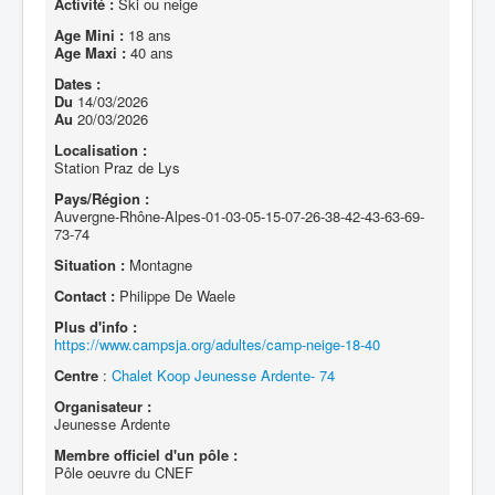
Activité :
Ski ou neige
Age Mini :
18 ans
Age Maxi :
40 ans
Dates :
Du
14/03/2026
Au
20/03/2026
Localisation :
Station Praz de Lys
Pays/Région :
Auvergne-Rhône-Alpes-01-03-05-15-07-26-38-42-43-63-69-
73-74
Situation :
Montagne
Contact :
Philippe De Waele
Plus d'info :
https://www.campsja.org/adultes/camp-neige-18-40
Centre
:
Chalet Koop Jeunesse Ardente- 74
Organisateur :
Jeunesse Ardente
Membre officiel d'un pôle :
Pôle oeuvre du CNEF