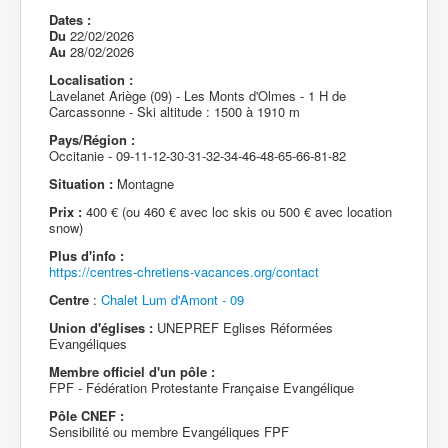
Dates :
Du
22/02/2026
Au
28/02/2026
Localisation :
Lavelanet Ariège (09) - Les Monts d'Olmes - 1 H de
Carcassonne - Ski altitude : 1500 à 1910 m
Pays/Région :
Occitanie - 09-11-12-30-31-32-34-46-48-65-66-81-82
Situation :
Montagne
Prix :
400 € (ou 460 € avec loc skis ou 500 € avec location
snow)
Plus d'info :
https://centres-chretiens-vacances.org/contact
Centre
:
Chalet Lum d'Amont - 09
Union d'églises :
UNEPREF Eglises Réformées
Evangéliques
Membre officiel d'un pôle :
FPF - Fédération Protestante Française Evangélique
Pôle CNEF :
Sensibilité ou membre Evangéliques FPF