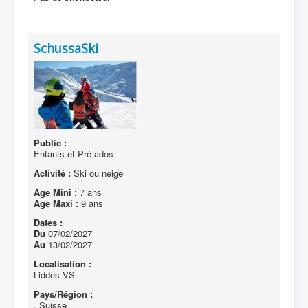
SchussaSki
Public :
Enfants et Pré-ados
Activité :
Ski ou neige
Age Mini :
7 ans
Age Maxi :
9 ans
Dates :
Du
07/02/2027
Au
13/02/2027
Localisation :
Liddes VS
Pays/Région :
. Suisse