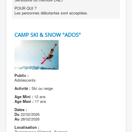
POUR QUI ?
Les personnes débutantes sont acceptées.
CAMP SKI & SNOW "ADOS"
Public :
Adolescents
Activité :
Ski ou neige
Age Mini :
12 ans
Age Maxi :
17 ans
Dates :
Du
22/02/2026
Au
28/02/2026
Localisation :
Zweisimmen (Gstaad - Suisse)