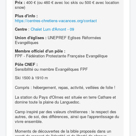
Prix :
400 € (ou 460 € avec loc skis ou 500 € avec location
snow)
Plus d'info :
https://centres-chretiens-vacances.org/contact
Centre
:
Chalet Lum d'Amont - 09
Union d'églises :
UNEPREF Eglises Réformées
Evangéliques
Membre officiel d'un pôle :
FPF - Fédération Protestante Française Evangélique
Pôle CNEF :
Sensibilité ou membre Evangéliques FPF
Ski 1500 à 1910 m
Compris : hébergement, repas, activité, veillées de folie !
La station du Pays d'Olmes est située en terre Cathare et
domine toute la plaine du Languedoc.
Camp inspiré par des valeurs chrétiennes : le respect des
autres, de soi, des différences, ainsi que l'apprentissage du
vivre ensemble.
Moments de découvertes de la bible proposés dans un
esprit de respect de l'identité et de liberté de chacun.