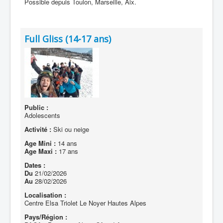
Possible depuis Toulon, Marseille, Aix.
Full Gliss (14-17 ans)
Public :
Adolescents
Activité :
Ski ou neige
Age Mini :
14 ans
Age Maxi :
17 ans
Dates :
Du
21/02/2026
Au
28/02/2026
Localisation :
Centre Elsa Triolet Le Noyer Hautes Alpes
Pays/Région :