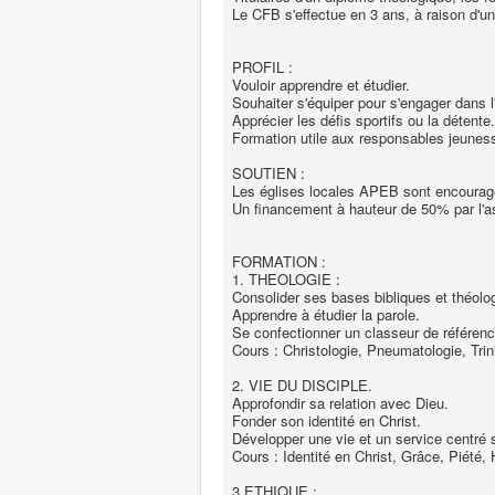
Le CFB s'effectue en 3 ans, à raison d'u
PROFIL :
Vouloir apprendre et étudier.
Souhaiter s'équiper pour s'engager dans l'
Apprécier les défis sportifs ou la détente.
Formation utile aux responsables jeunes
SOUTIEN :
Les églises locales APEB sont encourag
Un financement à hauteur de 50% par l'a
FORMATION :
1. THEOLOGIE :
Consolider ses bases bibliques et théolo
Apprendre à étudier la parole.
Se confectionner un classeur de référenc
Cours : Christologie, Pneumatologie, Trini
2. VIE DU DISCIPLE.
Approfondir sa relation avec Dieu.
Fonder son identité en Christ.
Développer une vie et un service centré s
Cours : Identité en Christ, Grâce, Piété
3.ETHIQUE :