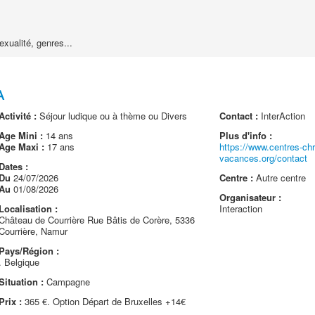
exualité, genres...
A
Activité :
Séjour ludique ou à thème ou Divers
Contact :
InterAction
Age Mini :
14 ans
Plus d'info :
Age Maxi :
17 ans
https://www.centres-chr
vacances.org/contact
Dates :
Du
24/07/2026
Centre :
Autre centre
Au
01/08/2026
Organisateur :
Localisation :
Interaction
Château de Courrière Rue Bâtis de Corère, 5336
Courrière, Namur
Pays/Région :
. Belgique
Situation :
Campagne
Prix :
365 €. Option Départ de Bruxelles +14€