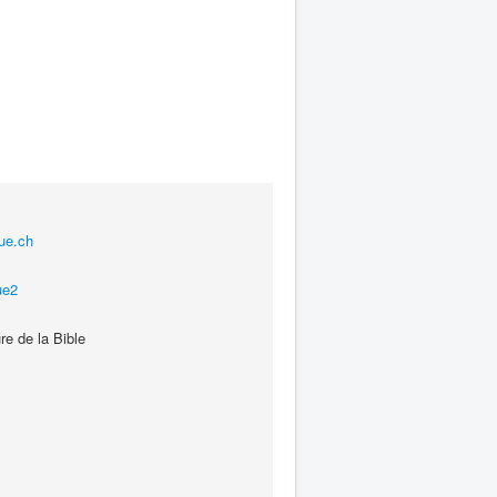
gue.ch
ue2
re de la Bible