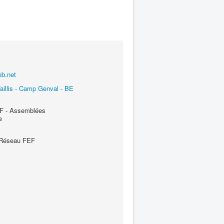
b.net
illis - Camp Genval - BE
 - Assemblées
e
 Réseau FEF