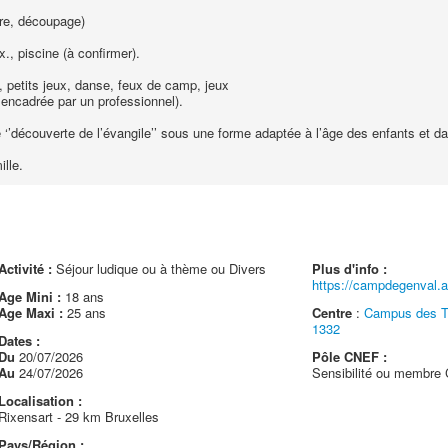
e, découpage)
 piscine (à confirmer).
etits jeux, danse, feux de camp, jeux
e encadrée par un professionnel).
ouverte de l’évangile’’ sous une forme adaptée à l’âge des enfants et dan
lle.
Activité :
Séjour ludique ou à thème ou Divers
Plus d'info :
https://campdegenval.a
Age Mini :
18 ans
Age Maxi :
25 ans
Centre
:
Campus des Ta
1332
Dates :
Du
20/07/2026
Pôle CNEF :
Au
24/07/2026
Sensibilité ou membr
Localisation :
Rixensart - 29 km Bruxelles
Pays/Région :