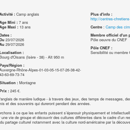
Activité :
Camp anglais
Plus d'info :
http://centres-chretien
Age Mini :
7 ans
Age Maxi :
13 ans
Centre
:
Camp des cim
Dates :
Membre officiel d'un p
Du
23/07/2026
Pôle oeuvre du CNEF
Au
29/07/2026
Pôle CNEF :
Localisation :
Sensibilité ou membr
Bourg d'Oisans (Isère - 38) - Alt 950 m
Pays/Région :
Auvergne-Rhône-Alpes-01-03-05-15-07-26-38-42-
43-63-69-73-74
Situation :
Montagne
Prix :
245 €.
anglais de manière ludique - à travers des jeux, des temps de messages, des 
mis et des souvenirs qui dureront pendant des années.
ns à ce que les enfants puissent s’épanouir physiquement et intellectuelle
 une vie de groupe et découvrir des cultures différentes dans le cadre d’un r
du partage culturel notamment avec la culture nord-américaine par la découver