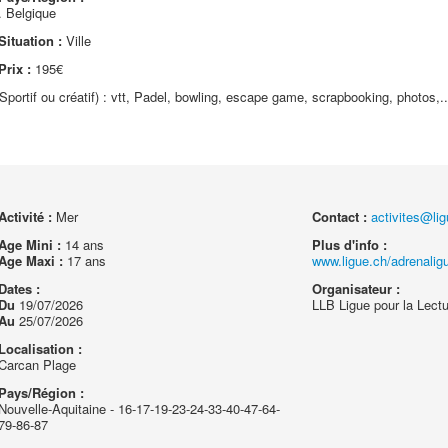
. Belgique
Situation :
Ville
Prix :
195€
(Sportif ou créatif) : vtt, Padel, bowling, escape game, scrapbooking, photos,..
Activité :
Mer
Contact :
activites@li
Age Mini :
14 ans
Plus d'info :
Age Maxi :
17 ans
www.ligue.ch/adrenalig
Dates :
Organisateur :
Du
19/07/2026
LLB Ligue pour la Lectu
Au
25/07/2026
Localisation :
Carcan Plage
Pays/Région :
Nouvelle-Aquitaine - 16-17-19-23-24-33-40-47-64-
79-86-87