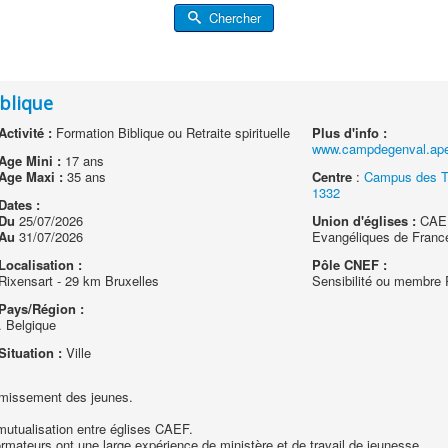
Chercher
iblique
Activité :
Formation Biblique ou Retraite spirituelle
Plus d'info :
www.campdegenval.ape
Age Mini :
17 ans
Age Maxi :
35 ans
Centre
:
Campus des Ta
1332
Dates :
Du
25/07/2026
Union d'églises :
CAEF
Au
31/07/2026
Evangéliques de Franc
Localisation :
Pôle CNEF :
Rixensart - 29 km Bruxelles
Sensibilité ou membre
Pays/Région :
. Belgique
Situation :
Ville
ermissement des jeunes.
 mutualisation entre églises CAEF.
formateurs ont une large expérience de ministère et de travail de jeunesse.