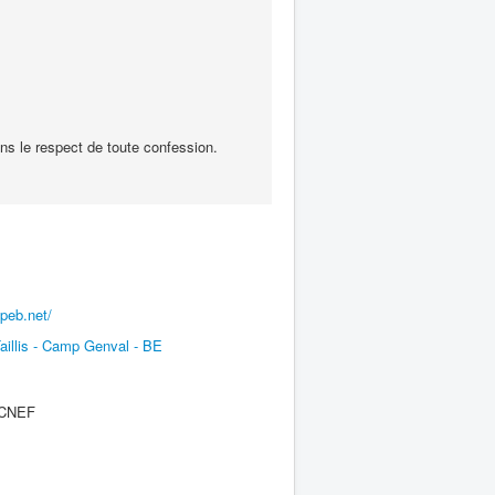
s le respect de toute confession.
peb.net/
illis - Camp Genval - BE
e CNEF