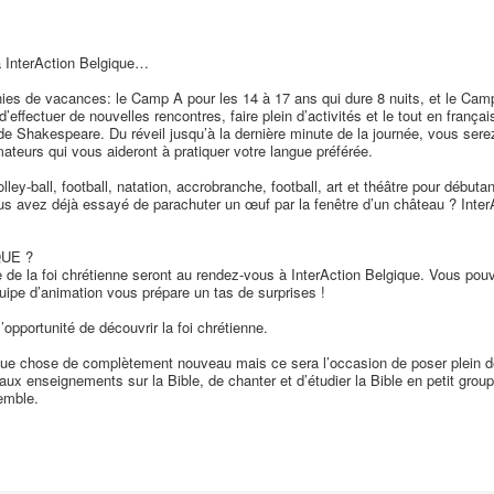
à InterAction Belgique…
de vacances: le Camp A pour les 14 à 17 ans qui dure 8 nuits, et le Camp B
d’effectuer de nouvelles rencontres, faire plein d’activités et le tout en frança
 de Shakespeare. Du réveil jusqu’à la dernière minute de la journée, vous s
ateurs qui vous aideront à pratiquer votre langue préférée.
volley-ball, football, natation, accrobranche, football, art et théâtre pour débu
s avez déjà essayé de parachuter un œuf par la fenêtre d’un château ? InterAc
QUE ?
te de la foi chrétienne seront au rendez-vous à InterAction Belgique. Vous pou
uipe d’animation vous prépare un tas de surprises !
opportunité de découvrir la foi chrétienne.
que chose de complètement nouveau mais ce sera l’occasion de poser plein de 
ux enseignements sur la Bible, de chanter et d’étudier la Bible en petit grou
emble.