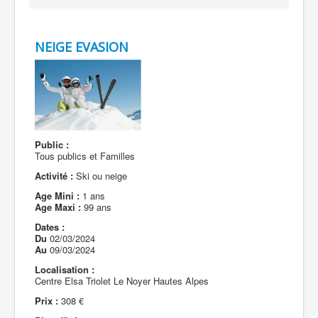
NEIGE EVASION
Public :
Tous publics et Familles
Activité :
Ski ou neige
Age Mini :
1 ans
Age Maxi :
99 ans
Dates :
Du
02/03/2024
Au
09/03/2024
Localisation :
Centre Elsa Triolet Le Noyer Hautes Alpes
Prix :
308 €