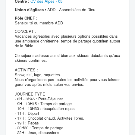
Centre
:
CV des Alpes - 05
Union d'églises :
ADD - Assemblées de Dieu
Pôle CNEF :
Sensibilité ou membre ADD
CONCEPT :
Vacances agréables avec plusieurs options possibles dans
une ambiance chrétienne, temps de partage quotidien autour
de la Bible.
Ce séjour s'adresse aussi bien aux skieurs débutants qu'aux
skieurs confirmés.
ACTIVITES :
Snow, ski, luge, raquettes.
Nous n'organisons pas toutes les activités pour vous laisser
gérer vos après-midis selon vos envies.
JOURNEE TYPE :
- 8H - 8H45 : Petit-Déjeuner
- 9H - 10H15 : Temps de partage
- 10H - 10H30 : récupération repas
- 11H : Départ
- 17H : Chocolat chaud, Activités libres,
- 19H : Repas
- 20H30 : Temps de partage.
- 22H : Jeux, discussions