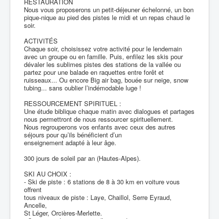
RESTAURATION
Nous vous proposerons un petit-déjeuner échelonné, un bon
pique-nique au pied des pistes le midi et un repas chaud le
soir.
ACTIVITÉS
Chaque soir, choisissez votre activité pour le lendemain
avec un groupe ou en famille. Puis, enfilez les skis pour
dévaler les sublimes pistes des stations de la vallée ou
partez pour une balade en raquettes entre forêt et
ruisseaux... Ou encore Big air bag, bouée sur neige, snow
tubing... sans oublier l’indémodable luge !
RESSOURCEMENT SPIRITUEL :
Une étude biblique chaque matin avec dialogues et partages
nous permettront de nous ressourcer spirituellement.
Nous regrouperons vos enfants avec ceux des autres
séjours pour qu’ils bénéficient d’un
enseignement adapté à leur âge.
300 jours de soleil par an (Hautes-Alpes).
SKI AU CHOIX :
- Ski de piste : 6 stations de 8 à 30 km en voiture vous
offrent
tous niveaux de piste : Laye, Chaillol, Serre Eyraud,
Ancelle,
St Léger, Orcières-Merlette.