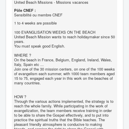
United Beach Missions - Missions vacances
Pôle CNEF :
Sensibilité ou membre CNEF
1 to 4 weeks are possible
100 EVANGLISATION WEEKS ON THE BEACH
United Beach Mission wants to reach holidaymaker since 50
years.
You must speak good English.
WHERE ?
On the beach in France, Belgium, England, Ireland, Wales,
Italy, Spain etc ...
Join one of the 30 mission centers, on one of the 100 weeks
of evangelism each summer, with 1000 team members aged
15 to 75, engaged each year in this work on the beaches of
many countries.
HOW ?
Through the various actions implemented, the strategy is to
reach the whole family. While participating in the work of
evangelization, the team members receive training in order
to be able to share the Gospel effectively, and to put into
practice the spiritual truths that the Bible teaches. The
pleasant friendly atmosphere is conducive to making
friends, and earning the right to share the Gospel with