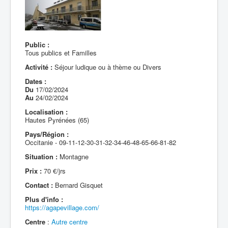
Public :
Tous publics et Familles
Activité :
Séjour ludique ou à thème ou Divers
Dates :
Du
17/02/2024
Au
24/02/2024
Localisation :
Hautes Pyrénées (65)
Pays/Région :
Occitanie - 09-11-12-30-31-32-34-46-48-65-66-81-82
Situation :
Montagne
Prix :
70 €/jrs
Contact :
Bernard Gisquet
Plus d'info :
https://agapevillage.com/
Centre
:
Autre centre