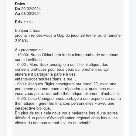
Dates :
Du
29/02/2024
Au
03/03/2024
Prix :
170
Bonjour à tous
prochain rendez-vous à Gap du jeudi 29 février au dimanche
3 Mars.
Au programme :
⁃ 10h00: Bruno Oldani fera la deuxième partie de son cours
sur le Lévitique
⁃ 6h00 : Marc Saez enseignera sur l’Homilétique: des
conseils pratiques pour tous ceux qui prêchent ou qui
aimeraient partager la parole à des
enfants/ados/adultes/dans la rue …
⁃ 6h00: Jacques Rigler enseignera sur Israël ??, avec une
pertinence peu commune et répondra aux questions que
vous vous posez sur cette thématique tellement d’actualité.
⁃ 6h00: Loup Changeur vous partagera son expérience sur la
thématique « gérer les finances personnelles » avec une
perspective biblique.
En plus de tous cela nous vous parlerons lors d’une soirée
dédiée d’un projet d’évangélisation régional dans lequel les
élèves du campus seront invités en priorité.