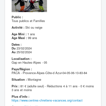
Public :
Tous publics et Familles
Activité :
Ski ou neige
Age Mini :
1 ans
Age Maxi :
99 ans
Dates :
Du
23/02/2024
Au
25/02/2024
Localisation :
Gap en Hautes-Alpes - 05
Pays/Région :
PACA - Provence-Alpes-Côte-d Azur-04-05-06-13-83-84
Situation :
Montagne
Prix :
81 € (adulte seul) - Réductions 4 à 11 ans - 0 € moins
3 ans et moins
Plus d'info :
https://www.centres-chretiens-vacances.org/contact