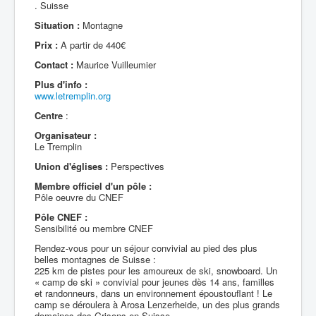
. Suisse
Situation :
Montagne
Prix :
A partir de 440€
Contact :
Maurice Vuilleumier
Plus d'info :
www.letremplin.org
Centre
:
Organisateur :
Le Tremplin
Union d'églises :
Perspectives
Membre officiel d'un pôle :
Pôle oeuvre du CNEF
Pôle CNEF :
Sensibilité ou membre CNEF
Rendez-vous pour un séjour convivial au pied des plus
belles montagnes de Suisse :
225 km de pistes pour les amoureux de ski, snowboard. Un
« camp de ski » convivial pour jeunes dès 14 ans, familles
et randonneurs, dans un environnement époustouflant ! Le
camp se déroulera à Arosa Lenzerheide, un des plus grands
domaines des Grisons en Suisse.