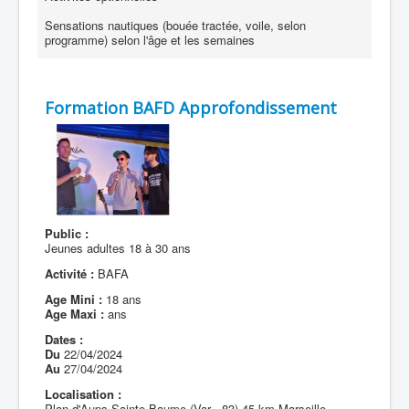
Sensations nautiques (bouée tractée, voile, selon
programme) selon l'âge et les semaines
Formation BAFD Approfondissement
Public :
Jeunes adultes 18 à 30 ans
Activité :
BAFA
Age Mini :
18 ans
Age Maxi :
ans
Dates :
Du
22/04/2024
Au
27/04/2024
Localisation :
Plan d'Aups Sainte Baume (Var - 83) 45 km Marseille.