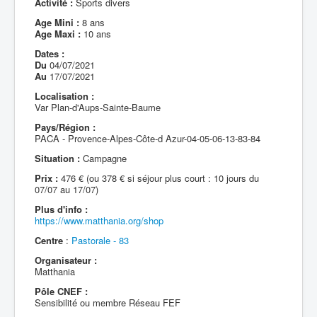
Activité :
Sports divers
Age Mini :
8 ans
Age Maxi :
10 ans
Dates :
Du
04/07/2021
Au
17/07/2021
Localisation :
Var Plan-d'Aups-Sainte-Baume
Pays/Région :
PACA - Provence-Alpes-Côte-d Azur-04-05-06-13-83-84
Situation :
Campagne
Prix :
476 € (ou 378 € si séjour plus court : 10 jours du
07/07 au 17/07)
Plus d'info :
https://www.matthania.org/shop
Centre
:
Pastorale - 83
Organisateur :
Matthania
Pôle CNEF :
Sensibilité ou membre Réseau FEF