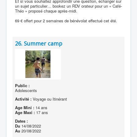
Et si vous souhaitez approfondir une question, échanger sur
un sujet particulier… bookez un RDV orateur pour un « Café-
Théo » proposé chaque après-midi.
69 € offert pour 2 semaines de bénévolat effectué cet été.
26. Summer camp
Public :
Adolescents
Activité :
Voyage ou Itinérant
Age Mini :
14 ans
Age Maxi :
17 ans
Dates :
Du
14/08/2022
Au
20/08/2022