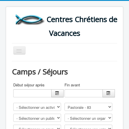
Centres Chrétiens de
Vacances
Basculer
la
navigation
ACCUEIL
Camps / Séjours
CARTE DES CENTRES DE VACANCES .
LISTE DES SEJOURS DE VACANCES 2026
Début séjour après
Fin avant
PLUS