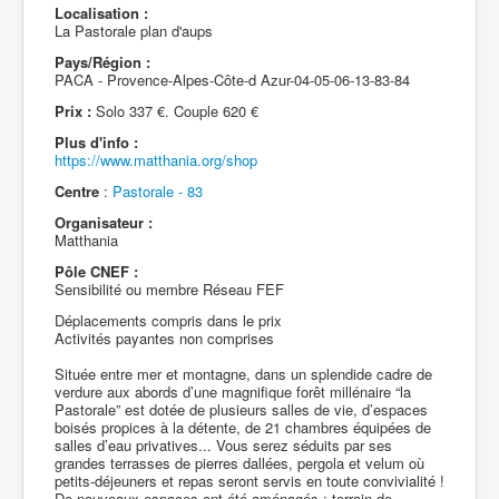
Localisation :
La Pastorale plan d'aups
Pays/Région :
PACA - Provence-Alpes-Côte-d Azur-04-05-06-13-83-84
Prix :
Solo 337 €. Couple 620 €
Plus d'info :
https://www.matthania.org/shop
Centre
:
Pastorale - 83
Organisateur :
Matthania
Pôle CNEF :
Sensibilité ou membre Réseau FEF
Déplacements compris dans le prix
Activités payantes non comprises
Située entre mer et montagne, dans un splendide cadre de
verdure aux abords d’une magnifique forêt millénaire “la
Pastorale” est dotée de plusieurs salles de vie, d’espaces
boisés propices à la détente, de 21 chambres équipées de
salles d’eau privatives... Vous serez séduits par ses
grandes terrasses de pierres dallées, pergola et velum où
petits-déjeuners et repas seront servis en toute convivialité !
De nouveaux espaces ont été aménagés : terrain de