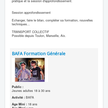
pratique et la session d'approfondissement.
Session approfondissement
Echanger, faire le bilan, compléter sa formation, nouvelles
techniques...
TRANSPORT COLLECTIF
Possible depuis Toulon, Marseille, Aix.
BAFA Formation Générale
Public :
Jeunes adultes 18 à 30 ans
Activité :
BAFA
Age Mini :
18 ans
Age Maxi :
ans