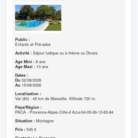
Public :
Enfants et Pré-ados
Activité :
Séjour ludique ou à thème ou Divers
Age Mini :
8 ans
Age Maxi :
10 ans
Dates :
Du
02/08/2026
Au
15/08/2026
Localisation :
Var (83) - 45 km de Marseille. Altitude 720 m.
Pays/Région :
PACA - Provence-Alpes-Côte-d Azur-04-05-06-13-83-84
Situation :
Montagne
Prix :
545 €
Contact :
La Pastorale