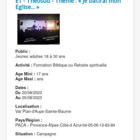
E1 - Théosud - Thème : « Je bâtirai mon
Eglise... »
Public :
Jeunes adultes 18 à 30 ans
Activité :
Formation Biblique ou Retraite spirituelle
Age Mini :
17 ans
Age Maxi :
ans
Dates :
Du
20/08/2023
Au
25/08/2023
Localisation :
Var Plan-d'Aups-Sainte-Baume
Pays/Région :
PACA - Provence-Alpes-Côte-d Azur-04-05-06-13-83-84
Situation :
Campagne