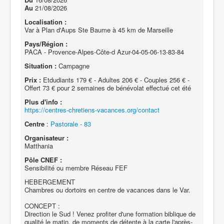
Au
21/08/2026
Localisation :
Var à Plan d'Aups Ste Baume à 45 km de Marseille
Pays/Région :
PACA - Provence-Alpes-Côte-d Azur-04-05-06-13-83-84
Situation :
Campagne
Prix :
Etdudiants 179 € - Adultes 206 € - Couples 256 € -
Offert 73 € pour 2 semaines de bénévolat effectué cet été
Plus d'info :
https://centres-chretiens-vacances.org/contact
Centre
:
Pastorale - 83
Organisateur :
Matthania
Pôle CNEF :
Sensibilité ou membre Réseau FEF
HEBERGEMENT
Chambres ou dortoirs en centre de vacances dans le Var.
CONCEPT :
Direction le Sud ! Venez profiter d'une formation biblique de
qualité le matin, de moments de détente à la carte l'après-