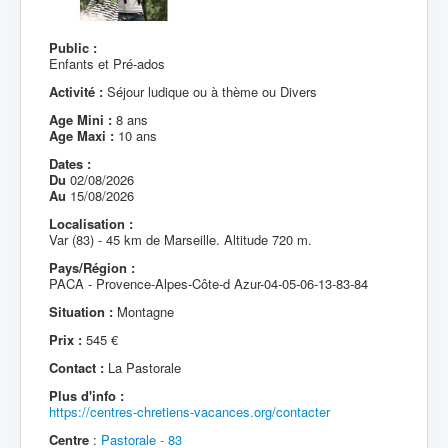
Public :
Enfants et Pré-ados
Activité :
Séjour ludique ou à thème ou Divers
Age Mini :
8 ans
Age Maxi :
10 ans
Dates :
Du
02/08/2026
Au
15/08/2026
Localisation :
Var (83) - 45 km de Marseille. Altitude 720 m.
Pays/Région :
PACA - Provence-Alpes-Côte-d Azur-04-05-06-13-83-84
Situation :
Montagne
Prix :
545 €
Contact :
La Pastorale
Plus d'info :
https://centres-chretiens-vacances.org/contacter
Centre
:
Pastorale - 83