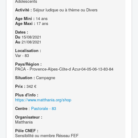
Adolescents
Activité :
Séjour ludique ou à thème ou Divers
Age Mini :
14 ans
Age Maxi :
17 ans
Dates :
Du
15/08/2021
Au
21/08/2021
Localisation :
Var - 83
Pays/Région :
PACA - Provence-Alpes-Côte-d Azur-04-05-06-13-83-84
Situation :
Campagne
Prix :
342 €
Plus d'info :
https://www.matthania.org/shop
Centre
:
Pastorale - 83
Organisateur :
Matthania
Pôle CNEF :
Sensibilité ou membre Réseau FEF