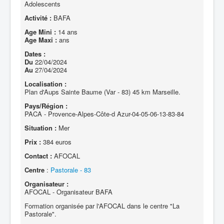
Adolescents
Activité :
BAFA
Age Mini :
14 ans
Age Maxi :
ans
Dates :
Du
22/04/2024
Au
27/04/2024
Localisation :
Plan d'Aups Sainte Baume (Var - 83) 45 km Marseille.
Pays/Région :
PACA - Provence-Alpes-Côte-d Azur-04-05-06-13-83-84
Situation :
Mer
Prix :
384 euros
Contact :
AFOCAL
Centre
:
Pastorale - 83
Organisateur :
AFOCAL - Organisateur BAFA
Formation organisée par l'AFOCAL dans le centre "La
Pastorale".