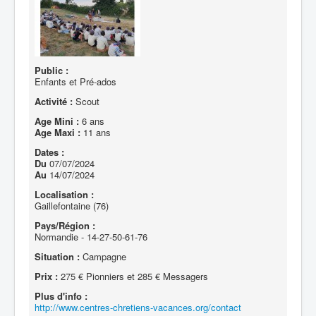
Public :
Enfants et Pré-ados
Activité :
Scout
Age Mini :
6 ans
Age Maxi :
11 ans
Dates :
Du
07/07/2024
Au
14/07/2024
Localisation :
Gaillefontaine (76)
Pays/Région :
Normandie - 14-27-50-61-76
Situation :
Campagne
Prix :
275 € Pionniers et 285 € Messagers
Plus d'info :
http://www.centres-chretiens-vacances.org/contact