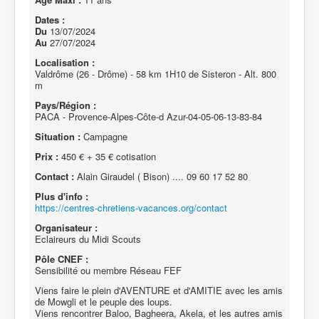
Dates :
Du
13/07/2024
Au
27/07/2024
Localisation :
Valdrôme (26 - Drôme) - 58 km 1H10 de Sisteron - Alt. 800
m
Pays/Région :
PACA - Provence-Alpes-Côte-d Azur-04-05-06-13-83-84
Situation :
Campagne
Prix :
450 € + 35 € cotisation
Contact :
Alain Giraudel ( Bison) .... 09 60 17 52 80
Plus d'info :
https://centres-chretiens-vacances.org/contact
Organisateur :
Eclaireurs du Midi Scouts
Pôle CNEF :
Sensibilité ou membre Réseau FEF
Viens faire le plein d'AVENTURE et d'AMITIE avec les amis
de Mowgli et le peuple des loups.
Viens rencontrer Baloo, Bagheera, Akela, et les autres amis