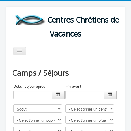
Centres Chrétiens de
Vacances
Basculer
la
navigation
ACCUEIL
Camps / Séjours
CARTE DES CENTRES DE VACANCES .
LISTE DES SEJOURS DE VACANCES 2026
Début séjour après
Fin avant
PLUS