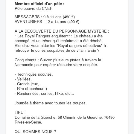
Membre officiel d'un pôle :
Pôle oeuvre du CNEF
MESSAGERS : 9 à 11 ans (450 €)
AVENTURIERS : 12 à 14 ans (490 €)
A LA DECOUVERTE DU PERSONNAGE MYSTERE :
" Les Royal Rangers enquêtent" : Le château a été
saccagé, et un trésor qu'il renfairmait a été dérobé.
Viendrez-vous aider les "Royal rangers détectives" à
retrouver le ou les coupables de ce vilain larcin ?
Conquérants : Suivez plusieurs pistes à travers la
Normandie pour espérer résoudre votre enquête.
- Techniques scoutes,
- Veillées,
- Grands jeux,
- Rire et bonheur :)
- Randonnées, sorties, Hike, etc...
Journée à thème avec toutes les troupes.
LIEU :
Domaine de la Guerche, 58 Chemin de la Guerche, 76490
Rives-en-Seine.
QUI SOMMES-NOUS ?