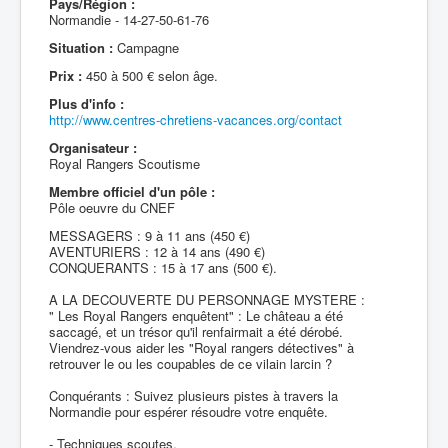
Pays/Région :
Normandie - 14-27-50-61-76
Situation :
Campagne
Prix :
450 à 500 € selon âge.
Plus d'info :
http://www.centres-chretiens-vacances.org/contact
Organisateur :
Royal Rangers Scoutisme
Membre officiel d'un pôle :
Pôle oeuvre du CNEF
MESSAGERS : 9 à 11 ans (450 €)
AVENTURIERS : 12 à 14 ans (490 €)
CONQUERANTS : 15 à 17 ans (500 €).
A LA DECOUVERTE DU PERSONNAGE MYSTERE :
" Les Royal Rangers enquêtent" : Le château a été
saccagé, et un trésor qu'il renfairmait a été dérobé.
Viendrez-vous aider les "Royal rangers détectives" à
retrouver le ou les coupables de ce vilain larcin ?
Conquérants : Suivez plusieurs pistes à travers la
Normandie pour espérer résoudre votre enquête.
- Techniques scoutes,