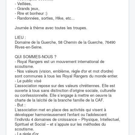
- Veillées,
- Grands jeux,
- Rire et bonheur :)
- Randonnées, sorties, Hike, etc...
Journée à thème avec toutes les troupes.
LIEU :
Domaine de la Guerche, 58 Chemin de la Guerche, 76490
Rives-en-Seine.
QUI SOMMES-NOUS ?
- Royal Rangers est un mouvement international de
scoutisme.
- Nos valeurs (vision, emblème, règle d'or et mot d'ordre)
sont communes à tous les Royal Rangers du monde entier.
- Le public visé
L’association repose sur des valeurs chrétiennes. Elle est
ouverte à tous sans distinction d’origine sociale, culturelle
ou confessionnelle. Elle s’engage à mettre en oeuvre la
charte de la laïcité de la branche famille de la CAF.
- But :
L'association met en place des activités qui visent à
développer harmonieusement l'enfant ou l'adolescent
l’individu 4 domaines de croissance – Physique, Intellectuel,
Spirituel et Social – et s’appuie sur les méthodes du
scoutisme.
- La règle d’or