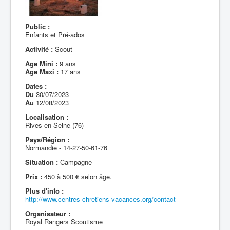
Public :
Enfants et Pré-ados
Activité :
Scout
Age Mini :
9 ans
Age Maxi :
17 ans
Dates :
Du
30/07/2023
Au
12/08/2023
Localisation :
Rives-en-Seine (76)
Pays/Région :
Normandie - 14-27-50-61-76
Situation :
Campagne
Prix :
450 à 500 € selon âge.
Plus d'info :
http://www.centres-chretiens-vacances.org/contact
Organisateur :
Royal Rangers Scoutisme