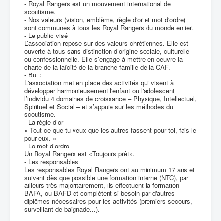
- Royal Rangers est un mouvement international de
scoutisme.
- Nos valeurs (vision, emblème, règle d'or et mot d'ordre)
sont communes à tous les Royal Rangers du monde entier.
- Le public visé
L’association repose sur des valeurs chrétiennes. Elle est
ouverte à tous sans distinction d’origine sociale, culturelle
ou confessionnelle. Elle s’engage à mettre en oeuvre la
charte de la laïcité de la branche famille de la CAF.
- But :
L'association met en place des activités qui visent à
développer harmonieusement l'enfant ou l'adolescent
l’individu 4 domaines de croissance – Physique, Intellectuel,
Spirituel et Social – et s’appuie sur les méthodes du
scoutisme.
- La règle d’or
« Tout ce que tu veux que les autres fassent pour toi, fais-le
pour eux. »
- Le mot d’ordre
Un Royal Rangers est «Toujours prêt».
- Les responsables
Les responsables Royal Rangers ont au minimum 17 ans et
suivent dès que possible une formation interne (NTC), par
ailleurs très majoritairement, ils effectuent la formation
BAFA, ou BAFD et complètent si besoin par d'autres
diplômes nécessaires pour les activités (premiers secours,
surveillant de baignade...).