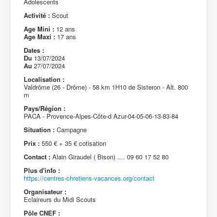
Adolescents
Activité :
Scout
Age Mini :
12 ans
Age Maxi :
17 ans
Dates :
Du
13/07/2024
Au
27/07/2024
Localisation :
Valdrôme (26 - Drôme) - 58 km 1H10 de Sisteron - Alt. 800
m
Pays/Région :
PACA - Provence-Alpes-Côte-d Azur-04-05-06-13-83-84
Situation :
Campagne
Prix :
550 € + 35 € cotisation
Contact :
Alain Giraudel ( Bison) .... 09 60 17 52 80
Plus d'info :
https://centres-chretiens-vacances.org/contact
Organisateur :
Eclaireurs du Midi Scouts
Pôle CNEF :