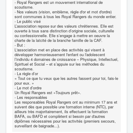
- Royal Rangers est un mouvement international de
scoutisme.
- Nos valeurs (vision, emblème, règle d'or et mot d'ordre)
sont communes à tous les Royal Rangers du monde entier.
- Le public visé
L’association repose sur des valeurs chrétiennes. Elle est
ouverte à tous sans distinction d’origine sociale, culturelle
ou confessionnelle. Elle s’engage à mettre en oeuvre la
charte de la laïcité de la branche famille de la CAF.
- But :
L'association met en place des activités qui visent à
développer harmonieusement l'enfant ou l'adolescent
l’individu 4 domaines de croissance – Physique, Intellectuel,
Spirituel et Social – et s’appuie sur les méthodes du
scoutisme.
- La règle d’or
« Tout ce que tu veux que les autres fassent pour toi, fais-le
pour eux. »
- Le mot d’ordre
Un Royal Rangers est «Toujours prêt».
- Les responsables
Les responsables Royal Rangers ont au minimum 17 ans et
suivent dès que possible une formation interne (NTC), par
ailleurs très majoritairement, ils effectuent la formation
BAFA, ou BAFD et complètent si besoin par d'autres
diplômes nécessaires pour les activités (premiers secours,
surveillant de baignade...).