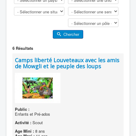
Chercher
6
Résultats
Camps liberté Louveteaux avec les amis
de Mowgli et le peuple des loups
Public :
Enfants et Pré-ados
Activité :
Scout
Age Mini :
8 ans
Age Maxi :
11 ans