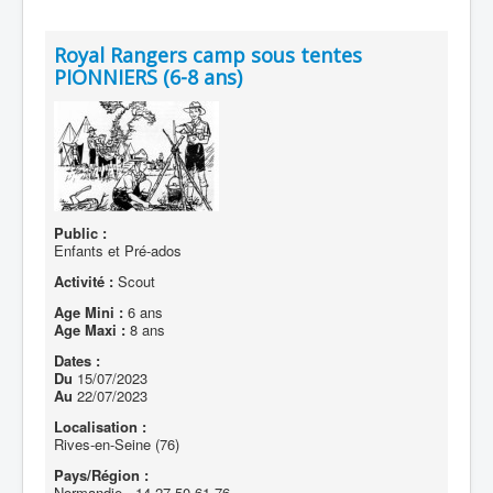
Royal Rangers camp sous tentes
PIONNIERS (6-8 ans)
Public :
Enfants et Pré-ados
Activité :
Scout
Age Mini :
6 ans
Age Maxi :
8 ans
Dates :
Du
15/07/2023
Au
22/07/2023
Localisation :
Rives-en-Seine (76)
Pays/Région :
Normandie - 14-27-50-61-76