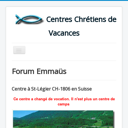
Centres Chrétiens de
Vacances
Basculer
la
navigation
ACCUEIL
Forum Emmaüs
CARTE DES CENTRES DE VACANCES .
LISTE DES SEJOURS DE VACANCES 2026
Centre à
St-Légier CH-1806 en Suisse
PLUS
Ce centre a changé de vocation. Il n'est plus un centre de
camps