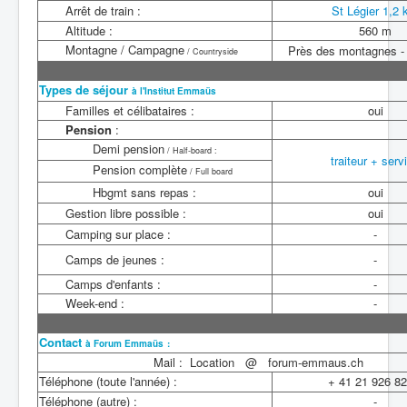
Arrêt de train :
St Légier 1,2
Altitude :
560 m
Montagne / Campagne
Près des montagnes - 
/ Countryside
Types de séjour
à l'Institut Emmaüs
Familles et célibataires :
oui
Pension
:
Demi pension
/ Half-board :
traiteur + serv
Pension complète
/ Full board
Hbgmt sans repas :
oui
Gestion libre possible :
oui
Camping sur place :
-
Camps de jeunes :
-
Camps d'enfants :
-
Week-end :
-
Contact
à Forum Emmaüs
:
Mail : Location @ forum-emmaus.ch
Téléphone (toute l'année) :
+ 41 21 926 82
Téléphone (autre) :
-