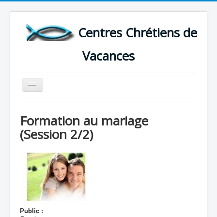
Centres Chrétiens de
Vacances
Basculer
la
navigation
ACCUEIL
Formation au mariage
CARTE DES CENTRES DE VACANCES .
(Session 2/2)
LISTE DES SEJOURS DE VACANCES 2026
PLUS
Public :