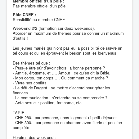
Membre officiel d'un pôle :
Pas membre officiel d'un pôle
Pôle CNEF :
Sensibilité ou membre CNEF
Week-end 2/2 (formation sur deux weekends).
Aborder un maximum de thèmes pour se donner un maximum
d’outils !
Les jeunes mariés qui n’ont pas eu la possibilité de suivre un
tel cours et qui en éprouvent le besoin sont les bienvenus.
Des thèmes tel que :
- Puis-je être sûr d’avoir choisi la bonne personne ?
- Amitié, érotisme, et …. Amour : ce qu’en dit la Bible.
- Mon corps, ton corps …. Ou comment ça marche ?
- Vivre nos conflits
- Le défi de l’argent : se mettre d’accord pour gérer les
finances
- La communication : s’entendre ou se comprendre ?
- Acte sexuel : position, fantasme, etc
TARIF :
- CHF 280.- par personne, sans logement ni petit déjeuner
- CHF 390.– par personne en chambre avec literie et pension
complète
Horaires des week-end :