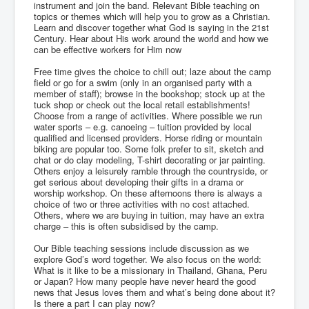
instrument and join the band. Relevant Bible teaching on
topics or themes which will help you to grow as a Christian.
Learn and discover together what God is saying in the 21st
Century. Hear about His work around the world and how we
can be effective workers for Him now
Free time gives the choice to chill out; laze about the camp
field or go for a swim (only in an organised party with a
member of staff); browse in the bookshop; stock up at the
tuck shop or check out the local retail establishments!
Choose from a range of activities. Where possible we run
water sports – e.g. canoeing – tuition provided by local
qualified and licensed providers. Horse riding or mountain
biking are popular too. Some folk prefer to sit, sketch and
chat or do clay modeling, T-shirt decorating or jar painting.
Others enjoy a leisurely ramble through the countryside, or
get serious about developing their gifts in a drama or
worship workshop. On these afternoons there is always a
choice of two or three activities with no cost attached.
Others, where we are buying in tuition, may have an extra
charge – this is often subsidised by the camp.
Our Bible teaching sessions include discussion as we
explore God’s word together. We also focus on the world:
What is it like to be a missionary in Thailand, Ghana, Peru
or Japan? How many people have never heard the good
news that Jesus loves them and what’s being done about it?
Is there a part I can play now?