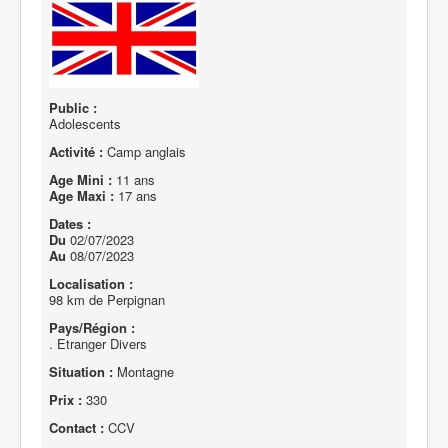
Public :
Adolescents
Activité :
Camp anglais
Age Mini :
11 ans
Age Maxi :
17 ans
Dates :
Du
02/07/2023
Au
08/07/2023
Localisation :
98 km de Perpignan
Pays/Région :
. Etranger Divers
Situation :
Montagne
Prix :
330
Contact :
CCV