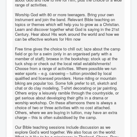
range of activities.
Worship God with 80 or more teenagers. Bring your own
instrument and join the band. Relevant Bible teaching on
topics or themes which will help you to grow as a Christian.
Learn and discover together what God is saying in the 21st
Century. Hear about His work around the world and how we
can be effective workers for Him now
Free time gives the choice to chill out; laze about the camp
field or go for a swim (only in an organised party with a
member of staff); browse in the bookshop; stock up at the
tuck shop or check out the local retail establishments!
Choose from a range of activities. Where possible we run
water sports – e.g. canoeing – tuition provided by local
qualified and licensed providers. Horse riding or mountain
biking are popular too. Some folk prefer to sit, sketch and
chat or do clay modeling, T-shirt decorating or jar painting.
Others enjoy a leisurely ramble through the countryside, or
get serious about developing their gifts in a drama or
worship workshop. On these afternoons there is always a
choice of two or three activities with no cost attached.
Others, where we are buying in tuition, may have an extra
charge – this is often subsidised by the camp.
Our Bible teaching sessions include discussion as we
explore God’s word together. We also focus on the world:
What is it like to be a missionary in Thailand, Ghana, Peru