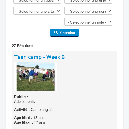
Chercher
27
Résultats
Teen camp - Week B
Public :
Adolescents
Activité :
Camp anglais
Age Mini :
13 ans
Age Maxi :
17 ans