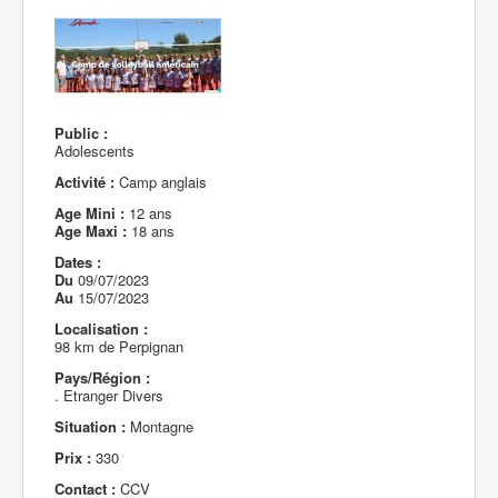
Public :
Adolescents
Activité :
Camp anglais
Age Mini :
12 ans
Age Maxi :
18 ans
Dates :
Du
09/07/2023
Au
15/07/2023
Localisation :
98 km de Perpignan
Pays/Région :
. Etranger Divers
Situation :
Montagne
Prix :
330
Contact :
CCV