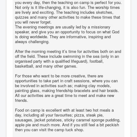
you every day, then the teaching on camp is perfect for you.
Not only is it life-changing, it is also fun. The worship times
are lively and exciting. The teaching includes sketches,
quizzes and many other activities to make these times that
you will never forget.
The evening meetings are usually led by a missionary
speaker, and give you an opportunity to focus on what God
is doing worldwide. They are informative, inspiring and
always challenging.
After the morning meeting it’s time for activities both on and
off the field. These include swimming in the sea (only in an
organised party with a qualified lifeguard), football,
basketball, and many other games.
For those who want to be more creative, there are
opportunities to take part in craft sessions, where you can
be involved in activities such as; making clay models,
painting glass, making friendship bracelets and hair braids.
All our activities are a great time to meet and make new
friends.
Food on camp is excellent with at least two hot meals a
day, including all your favourites; pizza, steak pie,
sausages, jacket potatoes, sticky caramel sponge pudding,
apple pie and much more. And if you still feel a bit peckish
then you can visit the camp tuck shop.