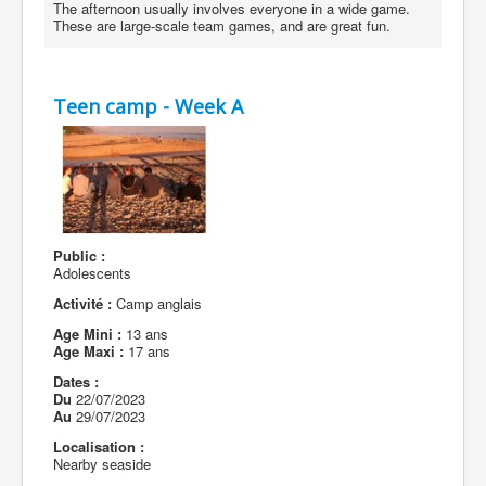
The afternoon usually involves everyone in a wide game.
These are large-scale team games, and are great fun.
Teen camp - Week A
Public :
Adolescents
Activité :
Camp anglais
Age Mini :
13 ans
Age Maxi :
17 ans
Dates :
Du
22/07/2023
Au
29/07/2023
Localisation :
Nearby seaside