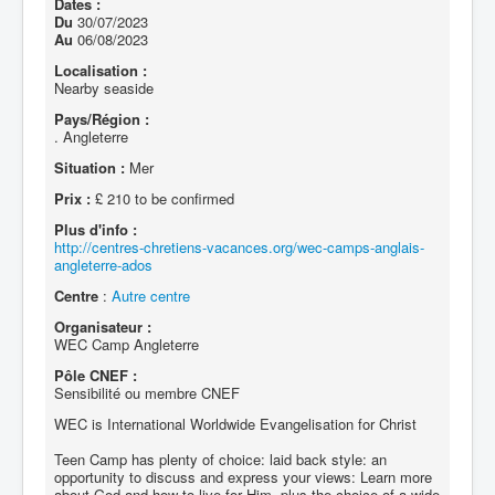
Dates :
Du
30/07/2023
Au
06/08/2023
Localisation :
Nearby seaside
Pays/Région :
. Angleterre
Situation :
Mer
Prix :
£ 210 to be confirmed
Plus d'info :
http://centres-chretiens-vacances.org/wec-camps-anglais-
angleterre-ados
Centre
:
Autre centre
Organisateur :
WEC Camp Angleterre
Pôle CNEF :
Sensibilité ou membre CNEF
WEC is International Worldwide Evangelisation for Christ
Teen Camp has plenty of choice: laid back style: an
opportunity to discuss and express your views: Learn more
about God and how to live for Him, plus the choice of a wide