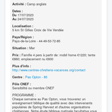
Activité :
Camp anglais
Dates :
Du
17/07/2023
Au
24/07/2023
Localisation :
5 km St Gilles Croix de Vie Vendée
Pays/Région :
Pays-de-la-Loire - 44-49-53-72-85
Situation :
Mer
Prix :
Famille 4 pers à partir de: mobil home €1220; tente
€860; emplacement nu €600
Plus d'info :
http://www.centres-chretiens-vacances.org/contact
Centre
:
Pas Opton - 85
Pôle CNEF :
Sensibilité ou membre CNEF
PROGRAMME :
Chaque semaine au Pas Opton, vous trouverez un
enseignement biblique de qualité avec des intervenants
populaires de Spring Harvest et d'autres organisations
chrétiennes. Notre étude biblique matinale facultative vous