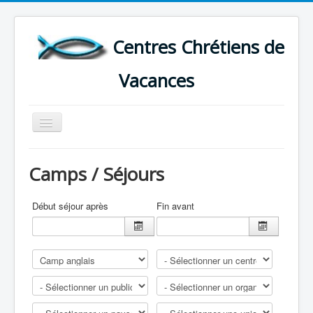
Centres Chrétiens de
Vacances
Basculer
la
navigation
ACCUEIL
Camps / Séjours
CARTE DES CENTRES DE VACANCES .
LISTE DES SEJOURS DE VACANCES 2026
Début séjour après
Fin avant
PLUS