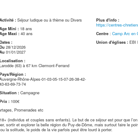
Activité :
Séjour ludique ou à thème ou Divers
Plus d'info :
https://centres-chretie
Age Mini :
18 ans
Age Maxi :
40 ans
Centre
:
Camp Arc en C
Dates :
Union d'églises :
EBI 
Du
28/12/2026
Au
01/01/2027
Localisation :
Larodde (63) à 67 km Clermont-Ferrand
Pays/Région :
Auvergne-Rhône-Alpes-01-03-05-15-07-26-38-42-
43-63-69-73-74
Situation :
Campagne
Prix :
100€
Partages, Promenades etc
+ (individus et couples sans enfants). Le but de ce séjour est pour que l’on p
ouer, sortir et explorer la belle région du Puy-de-Dôme, mais surtout faire le po
 ou la solitude, le poids de la vie parfois peut être lourd à porter.