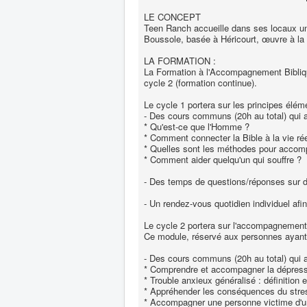
LE CONCEPT
Teen Ranch accueille dans ses locaux un
Boussole, basée à Héricourt, œuvre à la
LA FORMATION :
La Formation à l'Accompagnement Biblique 
cycle 2 (formation continue).
Le cycle 1 portera sur les principes élé
- Des cours communs (20h au total) qui 
* Qu'est-ce que l'Homme ?
* Comment connecter la Bible à la vie rée
* Quelles sont les méthodes pour accom
* Comment aider quelqu'un qui souffre ?
- Des temps de questions/réponses sur d
- Un rendez-vous quotidien individuel afin
Le cycle 2 portera sur l'accompagnement 
Ce module, réservé aux personnes ayant d
- Des cours communs (20h au total) qui 
* Comprendre et accompagner la dépress
* Trouble anxieux généralisé : définition 
* Appréhender les conséquences du stre
* Accompagner une personne victime d'un