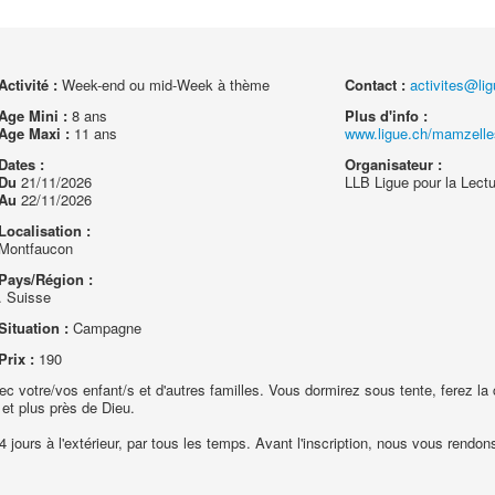
Activité :
Week-end ou mid-Week à thème
Contact :
activites@li
Age Mini :
8 ans
Plus d'info :
Age Maxi :
11 ans
www.ligue.ch/mamzell
Dates :
Organisateur :
Du
21/11/2026
LLB Ligue pour la Lectu
Au
22/11/2026
Localisation :
Montfaucon
Pays/Région :
. Suisse
Situation :
Campagne
Prix :
190
 votre/vos enfant/s et d'autres familles. Vous dormirez sous tente, ferez la 
 et plus près de Dieu.
 jours à l'extérieur, par tous les temps. Avant l'inscription, nous vous rendon