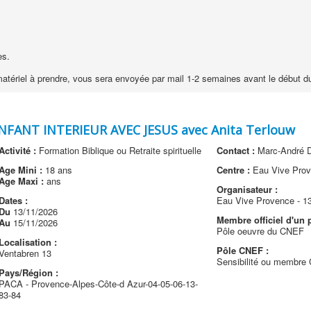
es.
u matériel à prendre, vous sera envoyée par mail 1-2 semaines avant le début 
FANT INTERIEUR AVEC JESUS avec Anita Terlouw
Activité :
Formation Biblique ou Retraite spirituelle
Contact :
Marc-Andr
Age Mini :
18 ans
Centre :
Eau Vive Prov
Age Maxi :
ans
Organisateur :
Dates :
Eau Vive Provence - 1
Du
13/11/2026
Membre officiel d'un p
Au
15/11/2026
Pôle oeuvre du CNEF
Localisation :
Pôle CNEF :
Ventabren 13
Sensibilité ou membr
Pays/Région :
PACA - Provence-Alpes-Côte-d Azur-04-05-06-13-
83-84