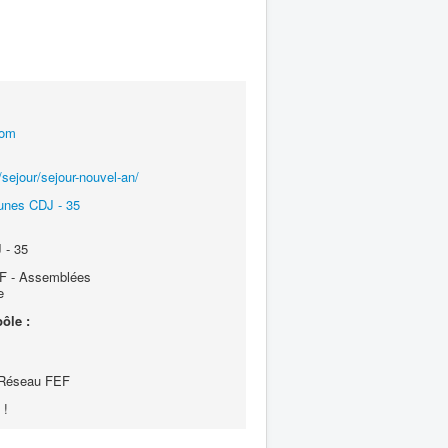
com
sejour/sejour-nouvel-an/
unes CDJ - 35
 - 35
 - Assemblées
e
ôle :
 Réseau FEF
 !