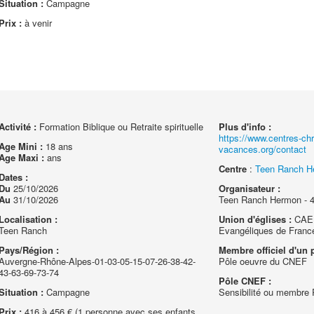
Situation :
Campagne
Prix :
à venir
Activité :
Formation Biblique ou Retraite spirituelle
Plus d'info :
https://www.centres-chr
Age Mini :
18 ans
vacances.org/contact
Age Maxi :
ans
Centre
:
Teen Ranch H
Dates :
Du
25/10/2026
Organisateur :
Au
31/10/2026
Teen Ranch Hermon - 
Localisation :
Union d'églises :
CAEF
Teen Ranch
Evangéliques de Franc
Pays/Région :
Membre officiel d'un p
Auvergne-Rhône-Alpes-01-03-05-15-07-26-38-42-
Pôle oeuvre du CNEF
43-63-69-73-74
Pôle CNEF :
Situation :
Campagne
Sensibilité ou membre
Prix :
416 à 456 € (1 personne avec ses enfants