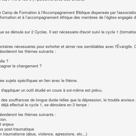
 Camp de Formation à l'Accompagnement Biblique dispensée par l'associatio
 formation et à l’accompagnement éthique des membres de l’église engagés da
se déroule sur 2 Cycles. Il est nécessaire d'avoir suivi le cycle 1 (formation 
mentaires nécessaires pour exhorter et aimer nos semblables avec l'Évangile. 
aborderont les thèmes suivants :
lle ?
pagner le changement ?
es sujets spécifiques en lien avec le thème.
 d'appliquer un outil étudié en cours à soi-même ​est prévu.
des souffrances de longue durée telles que la dépression, le trouble anxieux g
éjà effectué le cycle 1, se déroulera en 3 temps :
aborderont les thèmes suivants :
ion.
et enjeux
ss post-traumatique
 traumatisme (abus, violence, agressions, etc...)