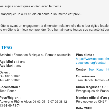
es sujets spécifiques en lien avec le thème.
n d'appliquer un outil étudié en cours à soi-même est prévu.
rétiens ayant un engagement à dimension relationnelle dans leur église locale
 les chrétiens à mieux comprendre l'être humain dans toutes ses caractéristique
s TPSG
Activité :
Formation Biblique ou Retraite spirituelle
Plus d'info :
https://www.centres-chr
Age Mini :
18 ans
vacances.org/contact
Age Maxi :
ans
Centre
:
Teen Ranch H
Dates :
Du
18/10/2026
Organisateur :
Au
24/10/2026
Teen Ranch Hermon - 
Localisation :
Union d'églises :
CAEF
Teen Ranch
Evangéliques de Franc
Pays/Région :
Membre officiel d'un p
Auvergne-Rhône-Alpes-01-03-05-15-07-26-38-42-
Pôle oeuvre du CNEF
43-63-69-73-74
Pôle CNEF :