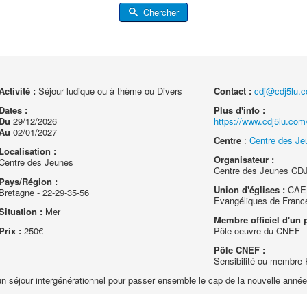
Chercher
Activité :
Séjour ludique ou à thème ou Divers
Contact :
cdj@cdj5lu.
Dates :
Plus d'info :
Du
29/12/2026
https://www.cdj5lu.com/
Au
02/01/2027
Centre
:
Centre des Je
Localisation :
Organisateur :
Centre des Jeunes
Centre des Jeunes CDJ
Pays/Région :
Union d'églises :
CAEF
Bretagne - 22-29-35-56
Evangéliques de Franc
Situation :
Mer
Membre officiel d'un p
Prix :
250€
Pôle oeuvre du CNEF
Pôle CNEF :
Sensibilité ou membre
un séjour intergénérationnel pour passer ensemble le cap de la nouvelle année