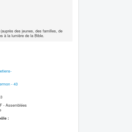
 (auprès des jeunes, des familles, de
s à la lumière de la Bible.
etiens-
ermon - 43
43
 - Assemblées
e
ôle :