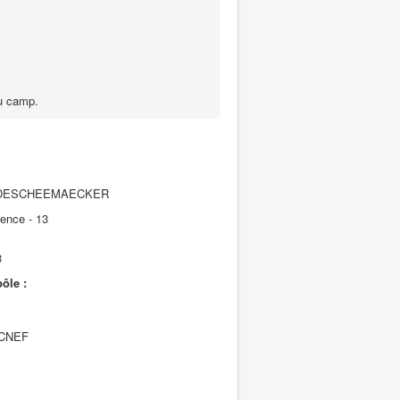
du camp.
é DESCHEEMAECKER
ence - 13
3
ôle :
e CNEF