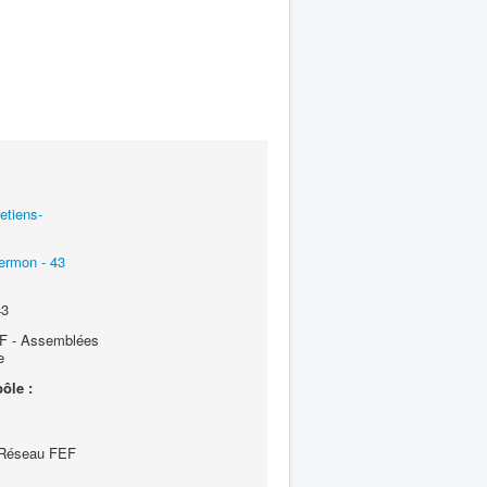
etiens-
ermon - 43
43
 - Assemblées
e
ôle :
 Réseau FEF