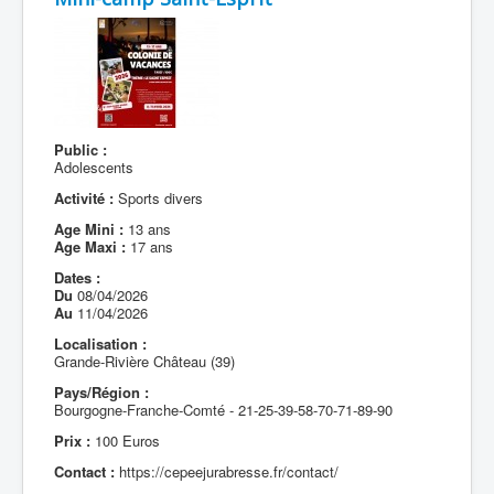
Public :
Adolescents
Activité :
Sports divers
Age Mini :
13 ans
Age Maxi :
17 ans
Dates :
Du
08/04/2026
Au
11/04/2026
Localisation :
Grande-Rivière Château (39)
Pays/Région :
Bourgogne-Franche-Comté - 21-25-39-58-70-71-89-90
Prix :
100 Euros
Contact :
https://cepeejurabresse.fr/contact/