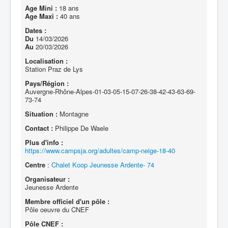
Age Mini :
18 ans
Age Maxi :
40 ans
Dates :
Du
14/03/2026
Au
20/03/2026
Localisation :
Station Praz de Lys
Pays/Région :
Auvergne-Rhône-Alpes-01-03-05-15-07-26-38-42-43-63-69-
73-74
Situation :
Montagne
Contact :
Philippe De Waele
Plus d'info :
https://www.campsja.org/adultes/camp-neige-18-40
Centre
:
Chalet Koop Jeunesse Ardente- 74
Organisateur :
Jeunesse Ardente
Membre officiel d'un pôle :
Pôle oeuvre du CNEF
Pôle CNEF :