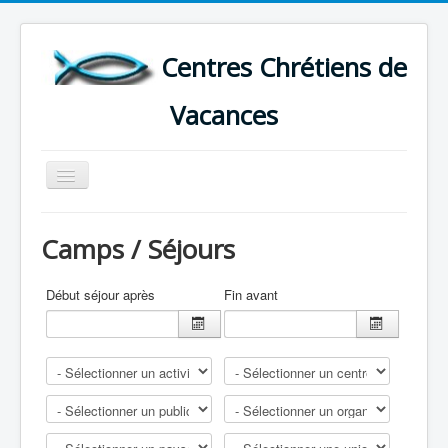
Centres Chrétiens de
Vacances
Basculer
la
navigation
ACCUEIL
Camps / Séjours
CARTE DES CENTRES DE VACANCES .
LISTE DES SEJOURS DE VACANCES 2026
Début séjour après
Fin avant
PLUS