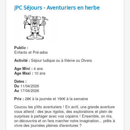
JPC Séjours - Aventuriers en herbe
Public :
Enfants et Pré-ados
Activité :
Séjour ludique ou à thème ou Divers
Age Mini :
4 ans
Age Maxi :
10 ans
Dates :
Du
11/04/2026
Au
17/04/2026
Prix :
28€ à la journée et 190€ à la semaine
Coucou les p'tits aventuriers ! En avril, une grande aventure
vous attend : des jeux rigolos, des explorations et plein de
surprises à partager avec vos copains ! Ensemble, on rira,
on découvrira et on fera marcher notre imagination... prêts à
vivre des journées pleines d'aventures ?