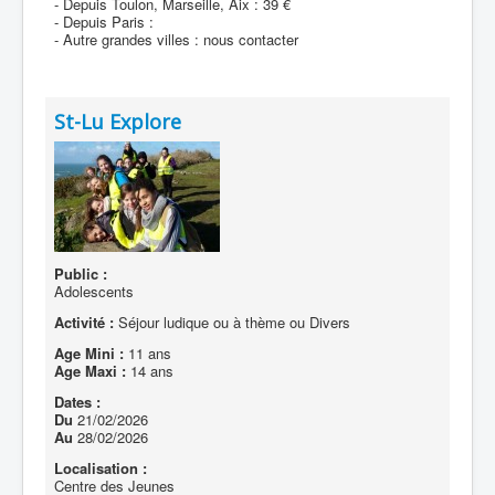
- Depuis Toulon, Marseille, Aix : 39 €
- Depuis Paris :
- Autre grandes villes : nous contacter
St-Lu Explore
Public :
Adolescents
Activité :
Séjour ludique ou à thème ou Divers
Age Mini :
11 ans
Age Maxi :
14 ans
Dates :
Du
21/02/2026
Au
28/02/2026
Localisation :
Centre des Jeunes