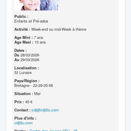
Public :
Enfants et Pré-ados
Activité :
Week-end ou mid-Week à thème
Age Mini :
7 ans
Age Maxi :
10 ans
Dates :
Du
28/03/2026
Au
29/03/2026
Localisation :
St Lunaire
Pays/Région :
Bretagne - 22-29-35-56
Situation :
Mer
Prix :
45 €
Contact :
cdj@cdj5lu.com
Plus d'info :
cdj5lu.com
Centre
:
Centre des Jeunes CDJ - 35