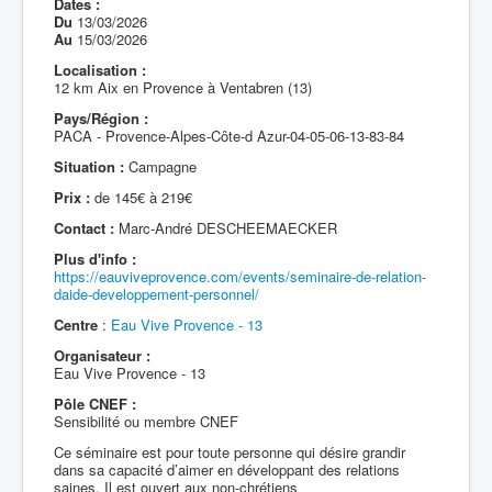
Dates :
Du
13/03/2026
Au
15/03/2026
Localisation :
12 km Aix en Provence à Ventabren (13)
Pays/Région :
PACA - Provence-Alpes-Côte-d Azur-04-05-06-13-83-84
Situation :
Campagne
Prix :
de 145€ à 219€
Contact :
Marc-André DESCHEEMAECKER
Plus d'info :
https://eauviveprovence.com/events/seminaire-de-relation-
daide-developpement-personnel/
Centre
:
Eau Vive Provence - 13
Organisateur :
Eau Vive Provence - 13
Pôle CNEF :
Sensibilité ou membre CNEF
Ce séminaire est pour toute personne qui désire grandir
dans sa capacité d’aimer en développant des relations
saines. Il est ouvert aux non-chrétiens