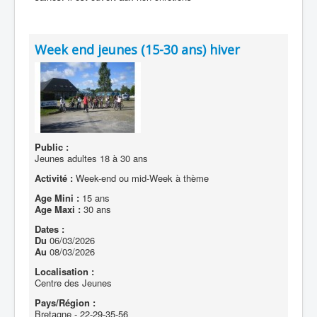
Week end jeunes (15-30 ans) hiver
Public :
Jeunes adultes 18 à 30 ans
Activité :
Week-end ou mid-Week à thème
Age Mini :
15 ans
Age Maxi :
30 ans
Dates :
Du
06/03/2026
Au
08/03/2026
Localisation :
Centre des Jeunes
Pays/Région :
Bretagne - 22-29-35-56