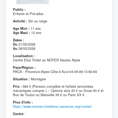
Public :
Enfants et Pré-ados
Activité :
Ski ou neige
Age Mini :
11 ans
Age Maxi :
13 ans
Dates :
Du
21/02/2026
Au
28/02/2026
Localisation :
Centre Elsa Triolet au NOYER Hautes Alpes
Pays/Région :
PACA - Provence-Alpes-Côte-d Azur-04-05-06-13-83-84
Situation :
Montagne
Prix :
584 € (Pension complète et forfaits remontées
mécaniques compris ) -- Options skis 43 € ou Snow 63 € et
Bus de Toulon ou Marseille 39 € ou Paris XX €
Plus d'info :
https://www.centres-chretiens-vacances.org/contact
Centre
: