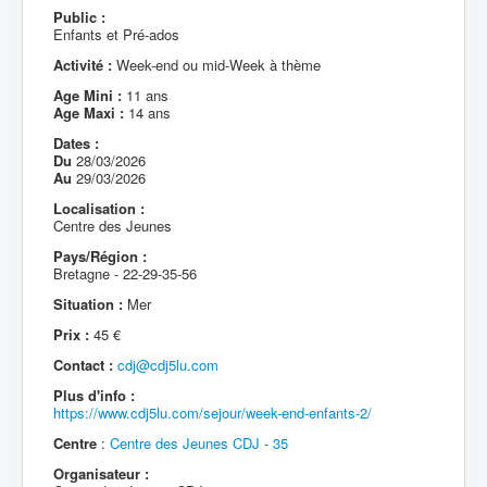
Public :
Enfants et Pré-ados
Activité :
Week-end ou mid-Week à thème
Age Mini :
11 ans
Age Maxi :
14 ans
Dates :
Du
28/03/2026
Au
29/03/2026
Localisation :
Centre des Jeunes
Pays/Région :
Bretagne - 22-29-35-56
Situation :
Mer
Prix :
45 €
Contact :
cdj@cdj5lu.com
Plus d'info :
https://www.cdj5lu.com/sejour/week-end-enfants-2/
Centre
:
Centre des Jeunes CDJ - 35
Organisateur :