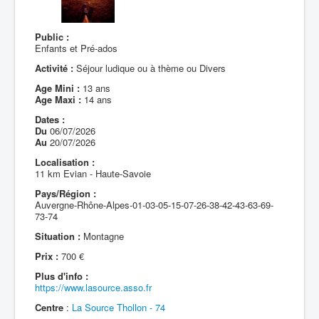
Public :
Enfants et Pré-ados
Activité :
Séjour ludique ou à thème ou Divers
Age Mini :
13 ans
Age Maxi :
14 ans
Dates :
Du
06/07/2026
Au
20/07/2026
Localisation :
11 km Evian - Haute-Savoie
Pays/Région :
Auvergne-Rhône-Alpes-01-03-05-15-07-26-38-42-43-63-69-
73-74
Situation :
Montagne
Prix :
700 €
Plus d'info :
https://www.lasource.asso.fr
Centre
:
La Source Thollon - 74