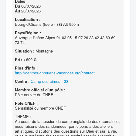
Dates :
Du
06/07/2026
Au
20/07/2026
Localisation :
Bourg-d'Oisans (Isère - 38) Alt 950m
Pays/Région :
Auvergne-Rhône-Alpes-01-03-05-15-07-26-38-42-43-63-69-
73-74
Situation :
Montagne
Prix :
600 €.
Plus d'info :
http://centres-chretiens-vacances.org/contact
Centre
:
Camp des cimes - 38
Membre officiel d'un pôle :
Pôle oeuvre du CNEF
Pôle CNEF :
Sensibilité ou membre CNEF
THEME :
Au cours de la session du camp anglais de deux semaines,
nous faisons des randonnées, participons à des ateliers
artistiques, discutons des questions sur Dieu et sur la vie,
et nous profitons des temps de qualité passés ensemble.