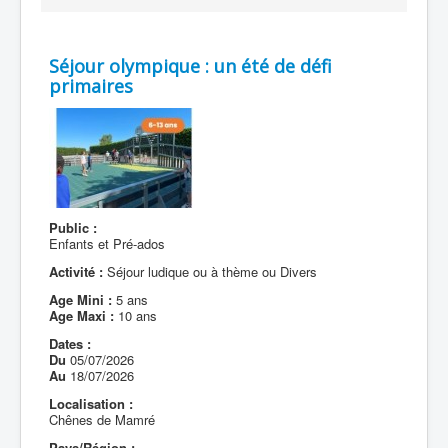
Séjour olympique : un été de défi
primaires
Public :
Enfants et Pré-ados
Activité :
Séjour ludique ou à thème ou Divers
Age Mini :
5 ans
Age Maxi :
10 ans
Dates :
Du
05/07/2026
Au
18/07/2026
Localisation :
Chênes de Mamré
Pays/Région :