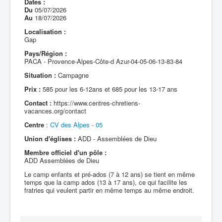
Dates :
Du
05/07/2026
Au
18/07/2026
Localisation :
Gap
Pays/Région :
PACA - Provence-Alpes-Côte-d Azur-04-05-06-13-83-84
Situation :
Campagne
Prix :
585 pour les 6-12ans et 685 pour les 13-17 ans
Contact :
https://www.centres-chretiens-
vacances.org/contact
Centre
:
CV des Alpes - 05
Union d'églises :
ADD - Assemblées de Dieu
Membre officiel d'un pôle :
ADD Assemblées de Dieu
Le camp enfants et pré-ados (7 à 12 ans) se tient en même
temps que la camp ados (13 à 17 ans), ce qui facilite les
fratries qui veulent partir en même temps au même endroit.