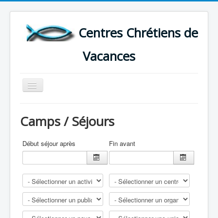
Centres Chrétiens de
Vacances
Basculer
la
navigation
ACCUEIL
Camps / Séjours
CARTE DES CENTRES DE VACANCES .
LISTE DES SEJOURS DE VACANCES 2026
Début séjour après
Fin avant
PLUS