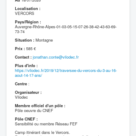
Localisation :
VERCORS
Pays/Région :
Auvergne-Rhône-Alpes-01-03-05-15-07-26-38-42-43-63-69-
73-74
Situation :
Montagne
Prix :
585 €
Contact :
jonathan.conte@vilodec.fr
Plus d'info :
https://vilodec.fr/2019/12/traversee-du-vercors-du-3-au-16-
aout-14-17-ans/
Centre
:
Organisateur :
Vilodec
Membre officiel d'un pôle :
Pôle oeuvre du CNEF
Pôle CNEF :
Sensibilité ou membre Réseau FEF
Camp itinérant dans le Vercors.