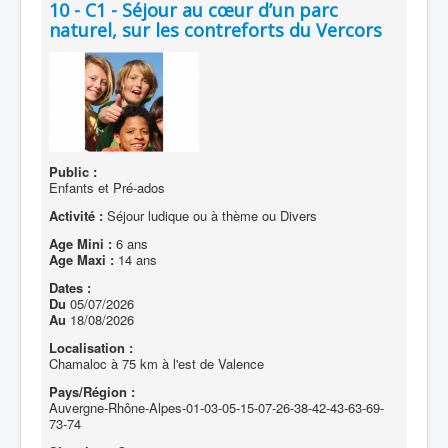
10 - C1 - Séjour au cœur d’un parc
naturel, sur les contreforts du Vercors
Public :
Enfants et Pré-ados
Activité :
Séjour ludique ou à thème ou Divers
Age Mini :
6 ans
Age Maxi :
14 ans
Dates :
Du
05/07/2026
Au
18/08/2026
Localisation :
Chamaloc à 75 km à l'est de Valence
Pays/Région :
Auvergne-Rhône-Alpes-01-03-05-15-07-26-38-42-43-63-69-
73-74