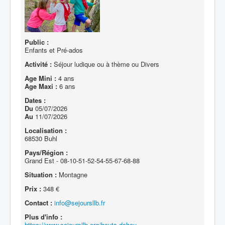
Public :
Enfants et Pré-ados
Activité :
Séjour ludique ou à thème ou Divers
Age Mini :
4 ans
Age Maxi :
6 ans
Dates :
Du
05/07/2026
Au
11/07/2026
Localisation :
68530 Buhl
Pays/Région :
Grand Est - 08-10-51-52-54-55-67-68-88
Situation :
Montagne
Prix :
348 €
Contact :
info@sejoursllb.fr
Plus d'info :
https://www.sejoursllb.org/bouts-dchou