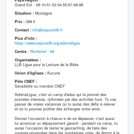
Grand Est - 08-10-51-52-54-55-67-68-88
Situation :
Montagne
Prix :
368 €
Contact :
info@sejoursllb.fr
Plus d'info :
https://www.sejoursllb.org/adrenaligue
Centre
:
Rimlishof - 68
Organisateur :
LLB Ligue pour la Lecture de la Bible
Union d'églises :
Aucune
Pôle CNEF :
Sensibilité ou membre CNEF
AdrénaLigue, c'est un camp d'ados qui te promet des
journées intenses, rythmées par des activités funs. Tu vas
passer de vraies vacances où tu auras des défis à relever
et où tu pourras profiter des échanges entre amis.
Donner l’occasion à chacun·e de se dépasser, c’est aussi
lui annoncer un dépaysement garanti : pendant ce camp, tu
auras l’occasion de tester le geocaching, de faire des
courses-poursuites dans les montagnes voire, de dormir à la