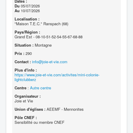
Dates :
Du
05/07/2026
Au
10/07/2026
Localisation :
"Maison T.E.C." Ranspach (68)
Pays/Région :
Grand Est - 08-10-51-52-54-55-67-68-88
Situation :
Montagne
Prix :
290
Contact :
info@joie-et-vie.com
Plus d'info :
https://www.joie-et-vie.com/activites/mini-colonie-
lightclubberz
Centre
:
Autre centre
Organisateur :
Joie et Vie
Union d'églises :
AEEMF - Mennonites
Pôle CNEF :
Sensibilité ou membre CNEF