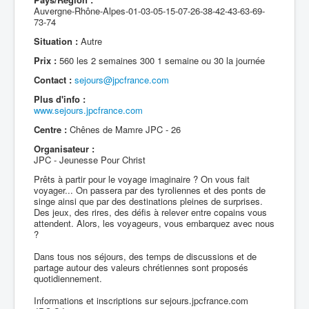
Auvergne-Rhône-Alpes-01-03-05-15-07-26-38-42-43-63-69-
73-74
Situation :
Autre
Prix :
560 les 2 semaines 300 1 semaine ou 30 la journée
Contact :
sejours@jpcfrance.com
Plus d'info :
www.sejours.jpcfrance.com
Centre :
Chênes de Mamre JPC - 26
Organisateur :
JPC - Jeunesse Pour Christ
Prêts à partir pour le voyage imaginaire ? On vous fait
voyager... On passera par des tyroliennes et des ponts de
singe ainsi que par des destinations pleines de surprises.
Des jeux, des rires, des défis à relever entre copains vous
attendent. Alors, les voyageurs, vous embarquez avec nous
?
Dans tous nos séjours, des temps de discussions et de
partage autour des valeurs chrétiennes sont proposés
quotidiennement.
Informations et inscriptions sur sejours.jpcfrance.com