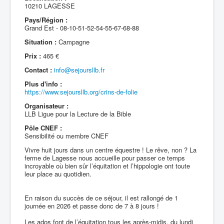
10210 LAGESSE
Pays/Région :
Grand Est - 08-10-51-52-54-55-67-68-88
Situation :
Campagne
Prix :
465 €
Contact :
info@sejoursllb.fr
Plus d'info :
https://www.sejoursllb.org/crins-de-folie
Organisateur :
LLB Ligue pour la Lecture de la Bible
Pôle CNEF :
Sensibilité ou membre CNEF
Vivre huit jours dans un centre équestre ! Le rêve, non ? La
ferme de Lagesse nous accueille pour passer ce temps
incroyable où bien sûr l’équitation et l’hippologie ont toute
leur place au quotidien.
En raison du succès de ce séjour, il est rallongé de 1
journée en 2026 et passe donc de 7 à 8 jours !
Les ados font de l’équitation tous les après-midis, du lundi