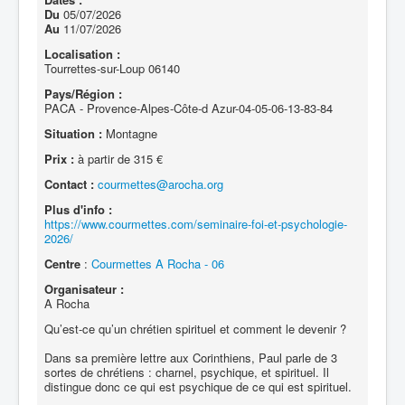
Du
05/07/2026
Au
11/07/2026
Localisation :
Tourrettes-sur-Loup 06140
Pays/Région :
PACA - Provence-Alpes-Côte-d Azur-04-05-06-13-83-84
Situation :
Montagne
Prix :
à partir de 315 €
Contact :
courmettes@arocha.org
Plus d'info :
https://www.courmettes.com/seminaire-foi-et-psychologie-
2026/
Centre
:
Courmettes A Rocha - 06
Organisateur :
A Rocha
Qu’est-ce qu’un chrétien spirituel et comment le devenir ?
Dans sa première lettre aux Corinthiens, Paul parle de 3
sortes de chrétiens : charnel, psychique, et spirituel. Il
distingue donc ce qui est psychique de ce qui est spirituel.