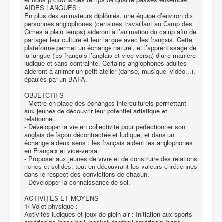
AIDES LANGUES :
En plus des animateurs diplômés, une équipe d’environ dix
personnes anglophones (certaines travaillant au Camp des
Cimes à plein temps) aideront à l’animation du camp afin de
partager leur culture et leur langue avec les français. Cette
plateforme permet un échange naturel, et l’apprentissage de
la langue (les français l’anglais et vice versa) d’une manière
ludique et sans contrainte. Certains anglophones adultes
aideront à animer un petit atelier (danse, musique, vidéo...),
épaulés par un BAFA.
OBJETCTIFS
- Mettre en place des échanges interculturels permettant
aux jeunes de découvrir leur potentiel artistique et
relationnel.
- Développer la vie en collectivité pour perfectionner son
anglais de façon décontractée et ludique, et dans un
échange à deux sens : les français aident les anglophones
en Français et vice-versa.
- Proposer aux jeunes de vivre et de construire des relations
riches et solides, tout en découvrant les valeurs chrétiennes
dans le respect des convictions de chacun.
- Développer la connaissance de soi.
ACTIVITES ET MOYENS
1/ Volet physique :
Activités ludiques et jeux de plein air : Initiation aux sports
américains (base-ball, basket, football américain (sans