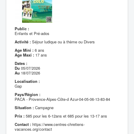
Public :
Enfants et Pré-ados
Activité :
Séjour ludique ou à thème ou Divers
Age Mini :
6 ans
Age Maxi :
17 ans
Dates :
Du
05/07/2026
Au
18/07/2026
Localisation :
Gap
Pays/Région :
PACA - Provence-Alpes-Côte-d Azur-04-05-06-13-83-84
Situation :
Campagne
Prix :
585 pour les 6-12ans et 685 pour les 13-17 ans
Contact :
https://www.centres-chretiens-
vacances.org/contact