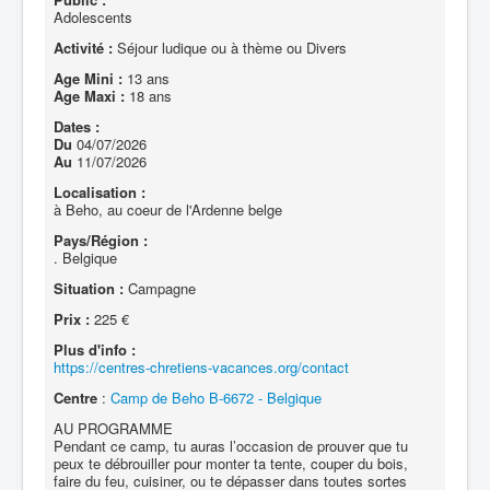
Adolescents
Activité :
Séjour ludique ou à thème ou Divers
Age Mini :
13 ans
Age Maxi :
18 ans
Dates :
Du
04/07/2026
Au
11/07/2026
Localisation :
à Beho, au coeur de l'Ardenne belge
Pays/Région :
. Belgique
Situation :
Campagne
Prix :
225 €
Plus d'info :
https://centres-chretiens-vacances.org/contact
Centre
:
Camp de Beho B-6672 - Belgique
AU PROGRAMME
Pendant ce camp, tu auras l’occasion de prouver que tu
peux te débrouiller pour monter ta tente, couper du bois,
faire du feu, cuisiner, ou te dépasser dans toutes sortes