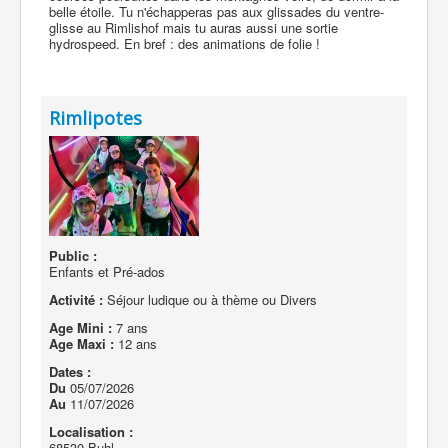
belle étoile. Tu n'échapperas pas aux glissades du ventre-
glisse au Rimlishof mais tu auras aussi une sortie
hydrospeed. En bref : des animations de folie !
Rimlipotes
Public :
Enfants et Pré-ados
Activité :
Séjour ludique ou à thème ou Divers
Age Mini :
7 ans
Age Maxi :
12 ans
Dates :
Du
05/07/2026
Au
11/07/2026
Localisation :
68530 Buhl