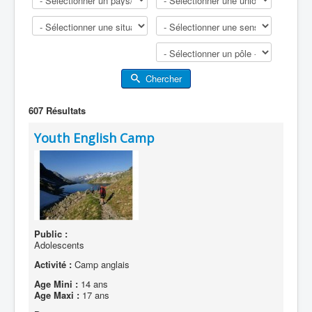
Chercher
607
Résultats
Youth English Camp
Public :
Adolescents
Activité :
Camp anglais
Age Mini :
14 ans
Age Maxi :
17 ans