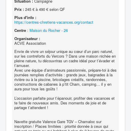
Situation :
Campagne
Prix :
245 € à 490 € selon QF
Plus d'info :
https://centres-chretiens-vacances.org/contact
Centre
:
Maison du Rocher - 26
Organisateur :
ACVE Association
Envie de vivre un séjour unique au cœur d’un parc naturel,
sur les contreforts du Vercors ? Dans une maison nichée en
pleine nature, tu découvriras un cadre idéal pour t’évader et
t’amuser.
Avec une équipe d’animateurs passionnés, prépare-toi à des
journées remplies d’activités : grands jeux, baignades à la
rivière ou à la piscine, bricolages créatifs, randonnées,
constructions de cabanes à p’tit Cham, camping… il y en
aura pour tous les goûts !
L’occasion parfaite pour t’épanouir, profiter des vacances et
te faire de nouveaux amis. Des moments de joie et de
partage t’attendent !
Navette gratuite Valence Gare TGV – Chamaloc sur
inscription / Places limitées : priorité donnée à ceux qui
arrivent en train ou qui habitent à plus de 2 heures de route