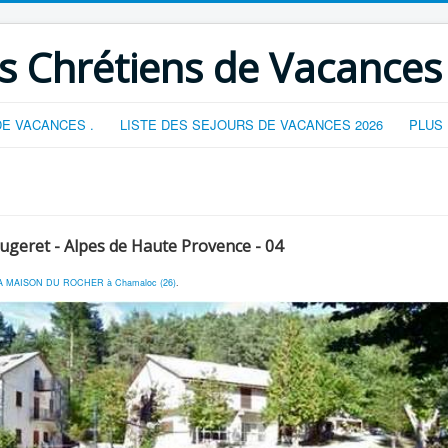
s Chrétiens de Vacances
E VACANCES .
LISTE DES SEJOURS DE VACANCES 2026
PLUS
ugeret - Alpes de Haute Provence - 04
A MAISON DU ROCHER à Chamaloc (26)
.