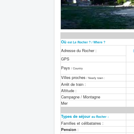
Où
est Le Rocher ? / Where ?
Adresse du Rocher :
GPS
Pays
/ Country
Villes proches
/ Nearly town :
Arrêt de train :
Altitude :
Campagne / Montagne
Mer
Types de séjour
au Rocher
:
Familles et célibataires :
Pension
: