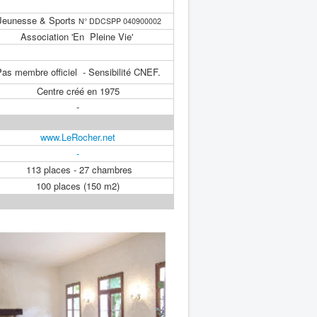
eunesse & Sports
N° DDCSPP 040900002
Association 'En Pleine Vie'
as membre officiel - Sensibilité CNEF.
Centre créé en 1975
-
www.LeRocher.net
-
113 places - 27 chambres
100 places (150 m2)