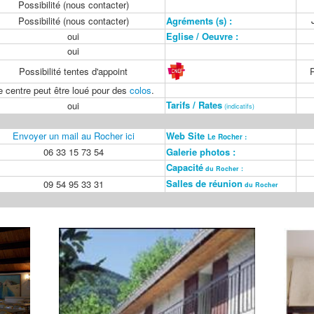
Possibilité (nous contacter)
J
Possibilité (nous contacter)
Agréments (s) :
oui
Eglise / Oeuvre :
oui
Possibilité tentes d'appoint
P
e centre peut être loué pour des
colos
.
Tarifs / Rates
oui
(indicatifs)
Envoyer un mail au Rocher ici
Web Site
Le Rocher :
06 33 15 73 54
Galerie photos :
Capacité
du Rocher :
Salles de réunion
09 54 95 33 31
du Rocher