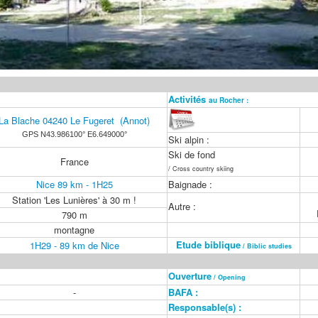
Activités
au Rocher :
La Blache 04240 Le Fugeret (Annot)
GPS
N43.986100° E6.649000°
Ski alpin :
Ski de fond
France
/ Cross country skiing
Nice 89 km - 1H25
Baignade :
Station 'Les Lunières' à 30 m !
Autre :
790 m
montagne
Etude biblique
1H29 - 89 km de Nice
/ Biblic studies
Ouverture
/ Opening
-
BAFA :
Responsable(s) :