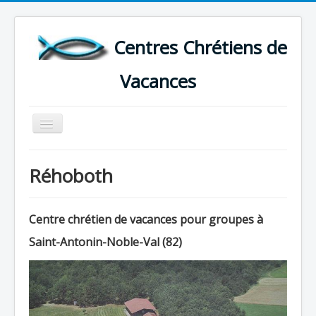
Centres Chrétiens de
Vacances
Basculer
la
navigation
ACCUEIL
Réhoboth
CARTE DES CENTRES DE VACANCES .
LISTE DES SEJOURS DE VACANCES 2026
Centre chrétien de vacances pour groupes à
PLUS
Saint-Antonin-Noble-Val (82)