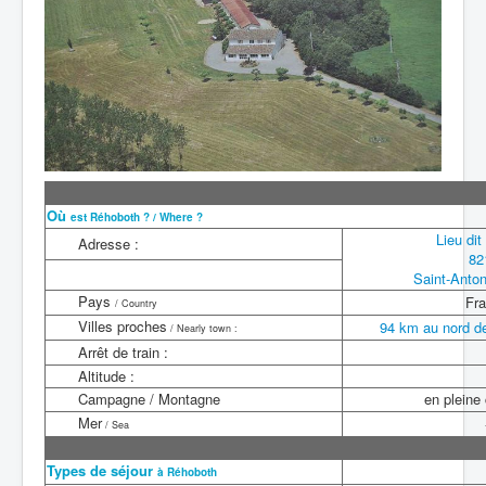
Où
est Réhoboth ? / Where ?
Lieu dit
Adresse :
82
Saint-Anton
Pays
Fr
/ Country
Villes proches
94 km au nord d
/ Nearly town :
Arrêt de train :
Altitude :
Campagne / Montagne
en plein
Mer
/ Sea
Types de séjour
à
Réhoboth