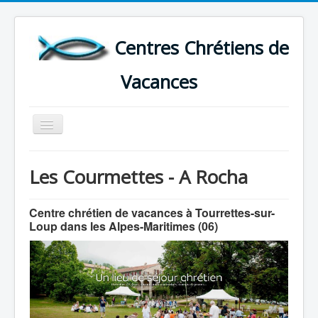
Centres Chrétiens de
Vacances
Basculer
la
navigation
ACCUEIL
Les Courmettes - A Rocha
CARTE DES CENTRES DE VACANCES .
LISTE DES SEJOURS DE VACANCES 2026
Centre chrétien de vacances à Tourrettes-sur-
Loup dans les Alpes-Maritimes (06)
PLUS