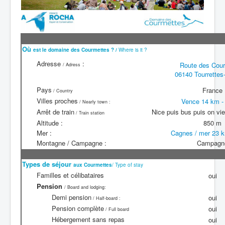
Où
est le domaine des Courmettes ? /
Where is it ?
Adresse
:
Route des Cou
/ Adress
06140 Tourrettes
Pays
France
/ Country
Villes proches
Vence 14 km -
/ Nearly town :
Arrêt de train
Nice puis bus puis on vi
/ Train station
Altitude :
850 m
Mer :
Cagnes / mer 23 
Montagne / Campagne :
Campagn
Types de séjour
aux
Courmettes
/ Type of stay
Familles et célibataires
oui
Pension
/ Board and lodging:
Demi pension
oui
/ Half-board :
Pension complète
oui
/ Full board
Hébergement sans repas
oui