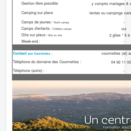
Gestion libre possible
y compris mariages & s
Camping sur place
tentes ou campings cars 
Camps de jeunes
-
/ Youth camps
Camps d'enfants
oui
/ Children camps
Gîte sur place
2 gites * 6 à 
/ Gite on site
Week-end :
-
Contact
courmettes (at) a
aux Courmettes
:
Téléphone du domaine des Courmettes :
04 92 11 02
Téléphone (autre) :
-