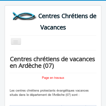
Centres Chrétiens de
Vacances
Basculer
la
navigation
ACCUEIL
Centres chrétiens de vacances
CARTE DES CENTRES DE VACANCES .
en Ardèche (07)
LISTE DES SEJOURS DE VACANCES 2026
PLUS
Page en travaux
Les centres chrétiens protestants évangéliques vacances
situés dans le département de l'Ardèche (07) sont :