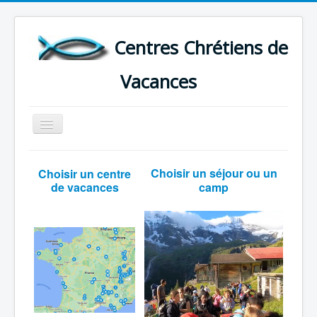
Centres Chrétiens de
Vacances
Basculer
la
navigation
ACCUEIL
Choisir un séjour ou un
Choisir un centre
CARTE DES CENTRES DE VACANCES .
de vacances
camp
LISTE DES SEJOURS DE VACANCES 2026
PLUS