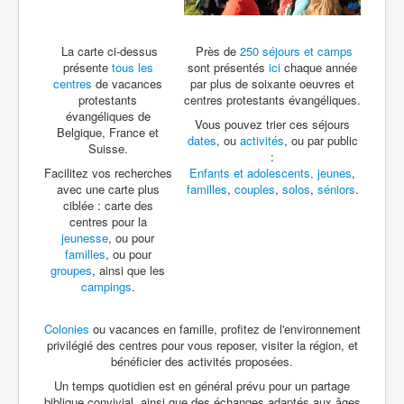
La carte ci-dessus
Près de
250 séjours et camps
présente
tous les
sont présentés
ici
chaque année
centres
de vacances
par plus de soixante oeuvres et
protestants
centres protestants évangéliques.
évangéliques de
Vous pouvez trier ces séjours
Belgique, France et
dates
, ou
activités
, ou par public
Suisse.
:
Facilitez vos recherches
Enfants et adolescents,
jeunes
,
avec une carte plus
familles
,
couples
,
solos
,
séniors
.
ciblée : carte des
centres pour la
jeunesse
, ou pour
familles
, ou pour
groupes
, ainsi que les
campings
.
Colonies
ou vacances en famille, profitez de l'environnement
privilégié des centres pour vous reposer, visiter la région, et
bénéficier des activités proposées.
Un temps quotidien est en général prévu pour un partage
biblique convivial, ainsi que des échanges adaptés aux âges