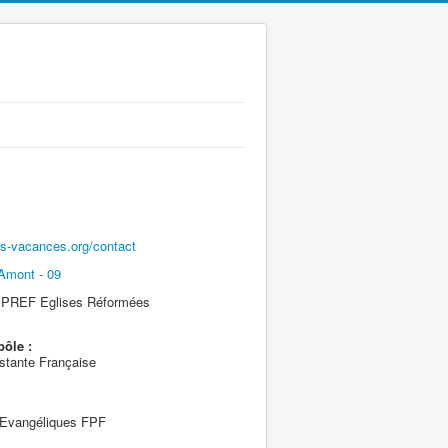
ens-vacances.org/contact
Amont - 09
REF Eglises Réformées
pôle :
stante Française
 Evangéliques FPF