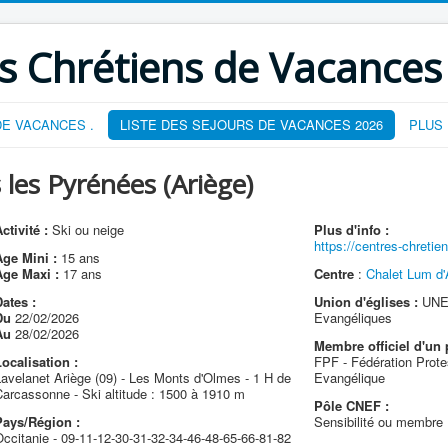
s Chrétiens de Vacances
E VACANCES .
LISTE DES SEJOURS DE VACANCES 2026
PLUS
 les Pyrénées (Ariège)
ctivité :
Ski ou neige
Plus d'info :
https://centres-chreti
Age Mini :
15 ans
Age Maxi :
17 ans
Centre
:
Chalet Lum d'
ates :
Union d'églises :
UNEP
Du
22/02/2026
Evangéliques
Au
28/02/2026
Membre officiel d'un 
ocalisation :
FPF - Fédération Prote
avelanet Ariège (09) - Les Monts d'Olmes - 1 H de
Evangélique
arcassonne - Ski altitude : 1500 à 1910 m
Pôle CNEF :
Pays/Région :
Sensibilité ou membre
ccitanie - 09-11-12-30-31-32-34-46-48-65-66-81-82