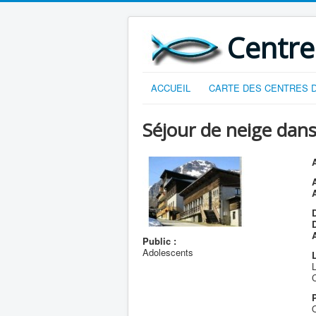
Centre
ACCUEIL
CARTE DES CENTRES D
Séjour de neige dans
A
D
Public :
Adolescents
L
L
C
O