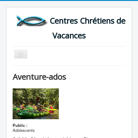
Centres Chrétiens de
Vacances
Basculer
la
navigation
ACCUEIL
Aventure-ados
CARTE DES CENTRES DE VACANCES .
LISTE DES SEJOURS DE VACANCES 2026
PLUS
Public :
Adolescents