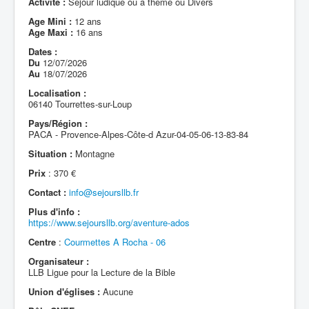
Activité :
Séjour ludique ou à thème ou Divers
Age Mini :
12 ans
Age Maxi :
16 ans
Dates :
Du
12/07/2026
Au
18/07/2026
Localisation :
06140 Tourrettes-sur-Loup
Pays/Région :
PACA - Provence-Alpes-Côte-d Azur-04-05-06-13-83-84
Situation :
Montagne
Prix
: 370 €
Contact :
info@sejoursllb.fr
Plus d'info :
https://www.sejoursllb.org/aventure-ados
Centre
:
Courmettes A Rocha - 06
Organisateur :
LLB Ligue pour la Lecture de la Bible
Union d'églises :
Aucune