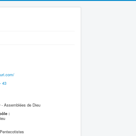
euri.com/
- 43
- Assemblées de Dieu
pôle :
ieu
Pentecotistes