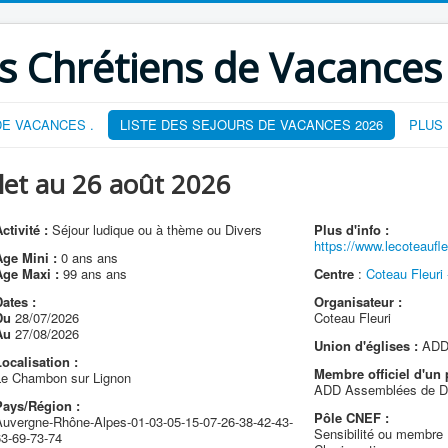
s Chrétiens de Vacances
E VACANCES .
LISTE DES SEJOURS DE VACANCES 2026
PLUS
let au 26 août 2026
ctivité :
Séjour ludique ou à thème ou Divers
Plus d'info :
https://www.lecoteaufl
Age Mini :
0 ans ans
Age Maxi :
99 ans ans
Centre
:
Coteau Fleuri 
ates :
Organisateur :
Du
28/07/2026
Coteau Fleuri
Au
27/08/2026
Union d'églises :
ADD 
ocalisation :
Membre officiel d'un 
Le Chambon sur Lignon
ADD Assemblées de D
Pays/Région :
Pôle CNEF :
Auvergne-Rhône-Alpes-01-03-05-15-07-26-38-42-43-
Sensibilité ou membre 
63-69-73-74