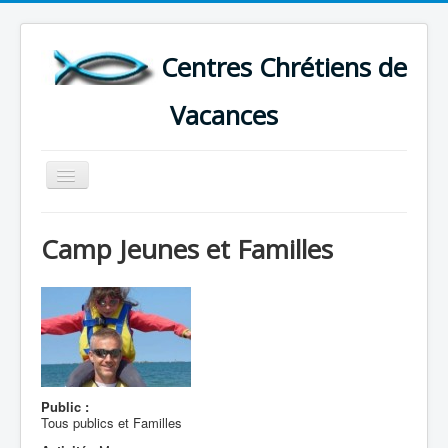
Centres Chrétiens de
Vacances
Basculer
la
navigation
ACCUEIL
Camp Jeunes et Familles
CARTE DES CENTRES DE VACANCES .
LISTE DES SEJOURS DE VACANCES 2026
PLUS
Public :
Tous publics et Familles