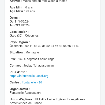
Activité :
Week-end ou mid-Week à thème
Age Mini :
0 ans
Age Maxi :
99 ans
Dates :
Du
31/10/2024
Au
03/11/2024
Localisation :
Gard (30) - Cévennes
Pays/Région :
Occitanie - 09-11-12-30-31-32-34-46-48-65-66-81-82
Situation :
Montagne
Prix
: 140 € dégressif selon l'âge
Contact :
Josias Tchagaspanian
Plus d'info :
https://lafontanelle.ueeaf.org
Centre
:
Fontanelle - 30
Organisateur :
Fontanelle Association
Union d'églises :
UEEAF- Union Eglises Evangéliques
Arméniennes de France