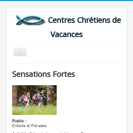
Centres Chrétiens de
Vacances
Basculer
la
navigation
ACCUEIL
Sensations Fortes
CARTE DES CENTRES DE VACANCES .
LISTE DES SEJOURS DE VACANCES 2026
PLUS
Public :
Enfants et Pré-ados