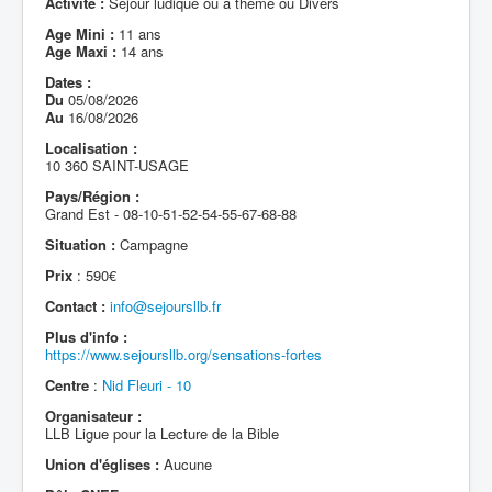
Activité :
Séjour ludique ou à thème ou Divers
Age Mini :
11 ans
Age Maxi :
14 ans
Dates :
Du
05/08/2026
Au
16/08/2026
Localisation :
10 360 SAINT-USAGE
Pays/Région :
Grand Est - 08-10-51-52-54-55-67-68-88
Situation :
Campagne
Prix
: 590€
Contact :
info@sejoursllb.fr
Plus d'info :
https://www.sejoursllb.org/sensations-fortes
Centre
:
Nid Fleuri - 10
Organisateur :
LLB Ligue pour la Lecture de la Bible
Union d'églises :
Aucune