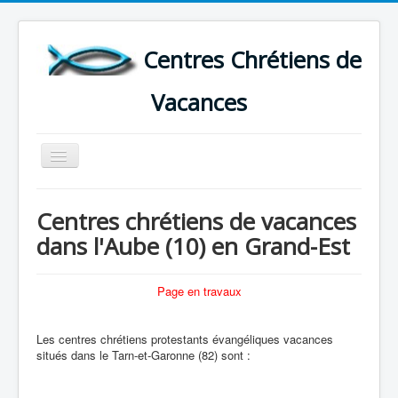
Centres Chrétiens de
Vacances
Basculer
la
navigation
ACCUEIL
Centres chrétiens de vacances
CARTE DES CENTRES DE VACANCES .
dans l'Aube (10) en Grand-Est
LISTE DES SEJOURS DE VACANCES 2026
PLUS
Page en travaux
Les centres chrétiens protestants évangéliques vacances
situés dans le Tarn-et-Garonne (82) sont :