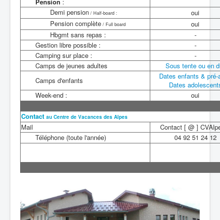
Pension
:
Demi pension
oui
/ Half-board :
Pension complète
oui
/ Full board
Hbgmt sans repas :
-
Gestion libre possible :
-
Camping sur place :
-
Camps de jeunes adultes
Sous tente ou en d
Dates enfants & pré-
Camps d'enfants
Dates adolescent
Week-end :
oui
Contact
au Centre de Vacances des Alpes
Mail
Contact [ @ ] CVAlpe
Téléphone (toute l'année)
04 92 51 24 12