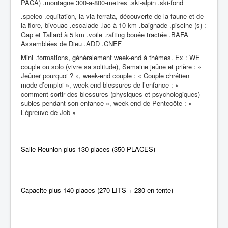
PACA) .montagne 300-a-800-metres .ski-alpin .ski-fond
.speleo .equitation, la via ferrata, découverte de la faune et de
la flore, bivouac .escalade .lac à 10 km .baignade .piscine (s) :
Gap et Tallard à 5 km .voile .rafting bouée tractée .BAFA
Assemblées de Dieu .ADD .CNEF
Mini .formations, généralement week-end à thèmes. Ex : WE
couple ou solo (vivre sa solitude), Semaine jeûne et prière : «
Jeûner pourquoi ? », week-end couple : « Couple chrétien
mode d’emploi », week-end blessures de l’enfance : «
comment sortir des blessures (physiques et psychologiques)
subies pendant son enfance », week-end de Pentecôte : «
L’épreuve de Job »
Salle-Reunion-plus-130-places (350 PLACES)
Capacite-plus-140-places (270 LITS + 230 en tente)