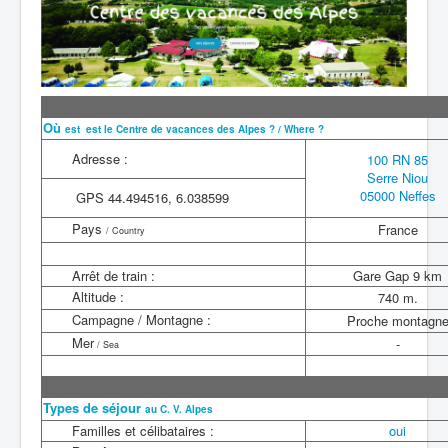
Où
est est le Centre de vacances des Alpes ? / Where ?
Adresse :
100 RN 85
Serre Niou
05000 Neffes
GPS 44.494516,
6.038599
Pays
France
/ Country
Arrêt de train :
Gare Gap 9 km
Altitude :
740 m.
Campagne / Montagne :
Proche montagn
Mer
-
/ Sea
Types de séjour
a
u C. V. Alpes
Familles et célibataires :
oui