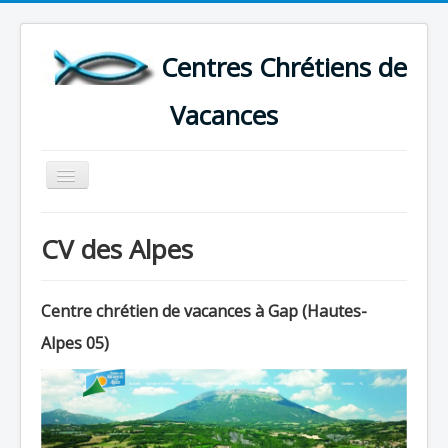
Centres Chrétiens de
Vacances
Basculer
la
navigation
ACCUEIL
CV des Alpes
CARTE DES CENTRES DE VACANCES .
LISTE DES SEJOURS DE VACANCES 2026
Centre chrétien de vacances à Gap (Hautes-
PLUS
Alpes 05)