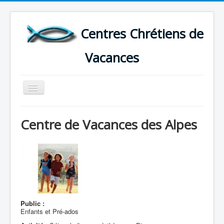
Centres Chrétiens de
Vacances
Basculer
la
navigation
ACCUEIL
Centre de Vacances des Alpes
CARTE DES CENTRES DE VACANCES .
LISTE DES SEJOURS DE VACANCES 2026
PLUS
Public :
Enfants et Pré-ados