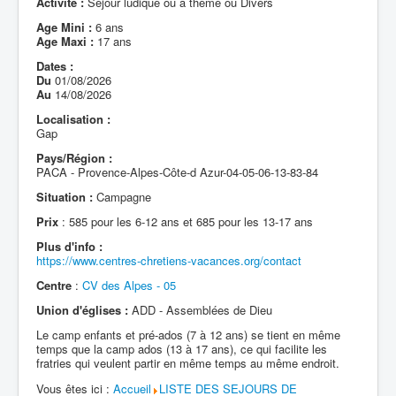
Activité :
Séjour ludique ou à thème ou Divers
Age Mini :
6 ans
Age Maxi :
17 ans
Dates :
Du
01/08/2026
Au
14/08/2026
Localisation :
Gap
Pays/Région :
PACA - Provence-Alpes-Côte-d Azur-04-05-06-13-83-84
Situation :
Campagne
Prix
: 585 pour les 6-12 ans et 685 pour les 13-17 ans
Plus d'info :
https://www.centres-chretiens-vacances.org/contact
Centre
:
CV des Alpes - 05
Union d'églises :
ADD - Assemblées de Dieu
Le camp enfants et pré-ados (7 à 12 ans) se tient en même
temps que la camp ados (13 à 17 ans), ce qui facilite les
fratries qui veulent partir en même temps au même endroit.
Vous êtes ici :
Accueil
LISTE DES SEJOURS DE