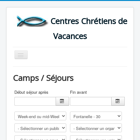
Centres Chrétiens de
Vacances
Basculer
la
navigation
ACCUEIL
Camps / Séjours
CARTE DES CENTRES DE VACANCES .
LISTE DES SEJOURS DE VACANCES 2026
Début séjour après
Fin avant
PLUS