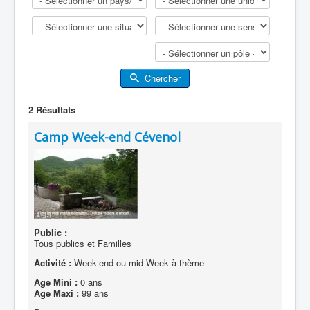
Chercher
2
Résultats
Camp Week-end Cévenol
Public :
Tous publics et Familles
Activité :
Week-end ou mid-Week à thème
Age Mini :
0 ans
Age Maxi :
99 ans