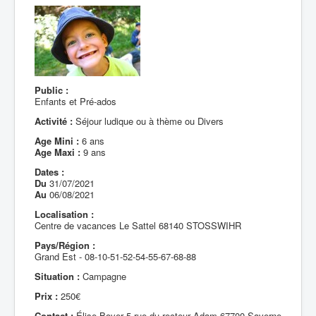
Public :
Enfants et Pré-ados
Activité :
Séjour ludique ou à thème ou Divers
Age Mini :
6 ans
Age Maxi :
9 ans
Dates :
Du
31/07/2021
Au
06/08/2021
Localisation :
Centre de vacances Le Sattel 68140 STOSSWIHR
Pays/Région :
Grand Est - 08-10-51-52-54-55-67-68-88
Situation :
Campagne
Prix :
250€
Contact :
Élise Boyer 5 rue du recteur Adam 67700 Saverne