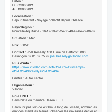
Dates :
Du
02/08/2021
Au
13/08/2021
Localisation :
Séjour itinérant - Voyage collectif depuis l’Alsace
Pays/Région :
Nouvelle-Aquitaine - 16-17-19-23-24-33-40-47-64-79-86-87
Situation :
Mer
Prix :
585€
Contact :
Joël Kessely 130 C rue de Belfort25 000
Besançon 07 81 07 75 92
joel.kessely@vilodec.com
Plus d'info :
https://www.vilodec.com/activit%C3%A9s/camps-
et%C3%A9/velodyss%C3%A9e
Centre :
Autre centre
Organisateur :
Vilodec
Pôle CNEF :
Sensibilité ou membre Réseau FEF
Parcourir pas loin de 400km le long de l’océan, admirer les
grandes étendues bleues, observer les paysages défiler et