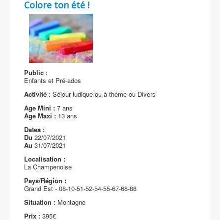
Colore ton été !
Public :
Enfants et Pré-ados
Activité :
Séjour ludique ou à thème ou Divers
Age Mini :
7 ans
Age Maxi :
13 ans
Dates :
Du
22/07/2021
Au
31/07/2021
Localisation :
La Champenoise
Pays/Région :
Grand Est - 08-10-51-52-54-55-67-68-88
Situation :
Montagne
Prix :
395€