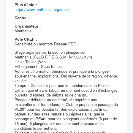
Plus d'info :
https://www.matthania.org/shop
Centre
:
Organisateur :
Matthania
Pôle CNEF :
Sensibilité ou membre Réseau FEF
Stage organisé par la section plongée de
Matthania (CLUB F.F.E.S.S.M. N° 33830174)
Lieu : Toulon (Var).
Hébergement : Sous tentes.
Activités : Formation théorique et pratique à la plongée
sous-marine, explorations. Découverte de la région, détente,
veillées.
Temps « Connect » pour une immersion dans la Bible :
Dynamique et sans tabou, un moment quotidien d’échanges
ouverts, d’études, de débats et de chants...
Plongeur débutant ou confirmé, du baptême aux
explorations et formations, le Club te propose le passage du
PE20* pour les débutants, des explorations à partir du
bateau sur des sites naturels ou épaves ainsi que le
passage du PE40* pour les plongeurs confirmés (à partir de
16 ans). 6 plongées par semaine sont prévues si les
conditions le permettent.
Ton terrain de jeux ? La Grande Bleue avec les fonds