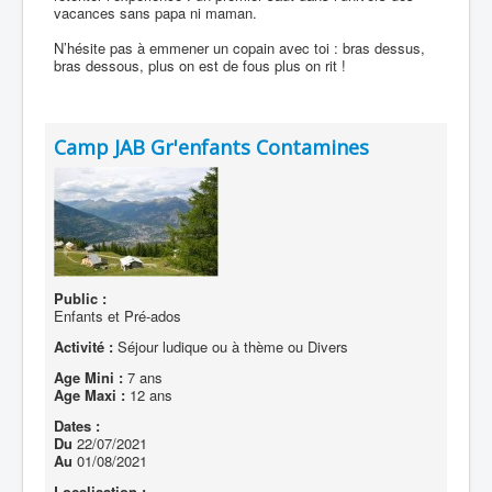
vacances sans papa ni maman.
N’hésite pas à emmener un copain avec toi : bras dessus,
bras dessous, plus on est de fous plus on rit !
Camp JAB Gr'enfants Contamines
Public :
Enfants et Pré-ados
Activité :
Séjour ludique ou à thème ou Divers
Age Mini :
7 ans
Age Maxi :
12 ans
Dates :
Du
22/07/2021
Au
01/08/2021
Localisation :