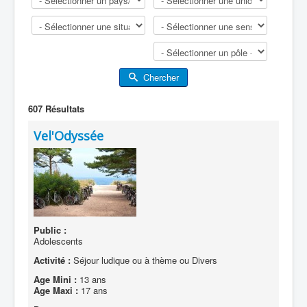
Chercher
607
Résultats
Vel'Odyssée
Public :
Adolescents
Activité :
Séjour ludique ou à thème ou Divers
Age Mini :
13 ans
Age Maxi :
17 ans