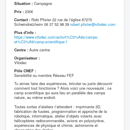
Situation :
Campagne
Prix :
230€
Contact :
Robi Pfister 22 rue de l’église 67270
Schwindratzheim 06 37 52 98 39
robert.pfister@vilodec.com
Plus d'info :
https://www.vilodec.com/activit%C3%A9s/camps-
et%C3%A9/camp-scientifique-1
Centre :
Autre centre
Organisateur :
Vilodec
Pôle CNEF :
Sensibilité ou membre Réseau FEF
Tu aimes faire des expériences, bricoler ou juste découvrir
comment tout fonctionne ? Alors voici une nouveauté : ce
camp scientifique qui aura lieu en parallèle des camps
nature, au même endroit.
Toutes sortes d’ateliers t’attendent : imprimante 3D,
fabrication de fusées, programmation et approche de la
robotique, informatique, atelier d’objets volants avec
hélicoptères radiocommandés, avions en polystyrène,
expériences de physique et chimie, astronomie et
observation des étoiles.