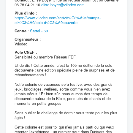
06 78 04 21 10
elise.boyer@vilodec.com
Plus d'info :
https://www.vilodec.com/activit%C3%A9s/camps-
et%C3%A9/colo-d%C3%A9couverte
Centre
:
Sattel - 68
Organisateur :
Vilodec
Pôle CNEF :
Sensibilité ou membre Réseau FEF
Et de dix ! Cette année, c’est la 10ème édition de la colo
découverte : une édition spéciale pleine de surprises et de
rebondissements !
Notre colonie de vacances sera festive, avec des grands
jeux, bricolages, veillées, sortie comme vous n’en avez
jamais vécus ! Et bien sûr, nous aurons des temps de
découverte autour de la Bible, ponctués de chants et de
moments en petits groupes.
Sans oublier le challenge de dormir sous tente pour les plus
âgés !
Cette colonie est pour toi qui n’es jamais parti ou qui veux
retenter l’expérience : un premier saut dans l’univers des