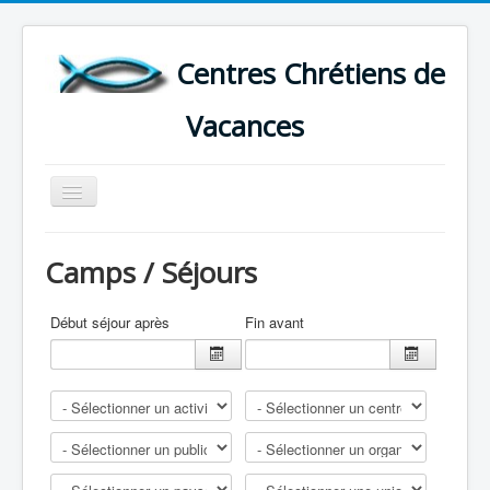
Centres Chrétiens de
Vacances
Basculer
la
navigation
ACCUEIL
Camps / Séjours
CARTE DES CENTRES DE VACANCES .
LISTE DES SEJOURS DE VACANCES 2026
Début séjour après
Fin avant
PLUS