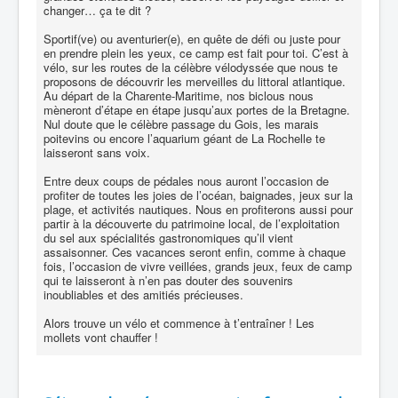
changer… ça te dit ?
Sportif(ve) ou aventurier(e), en quête de défi ou juste pour
en prendre plein les yeux, ce camp est fait pour toi. C’est à
vélo, sur les routes de la célèbre vélodyssée que nous te
proposons de découvrir les merveilles du littoral atlantique.
Au départ de la Charente-Maritime, nos biclous nous
mèneront d’étape en étape jusqu’aux portes de la Bretagne.
Nul doute que le célèbre passage du Gois, les marais
poitevins ou encore l’aquarium géant de La Rochelle te
laisseront sans voix.
Entre deux coups de pédales nous auront l’occasion de
profiter de toutes les joies de l’océan, baignades, jeux sur la
plage, et activités nautiques. Nous en profiterons aussi pour
partir à la découverte du patrimoine local, de l’exploitation
du sel aux spécialités gastronomiques qu’il vient
assaisonner. Ces vacances seront enfin, comme à chaque
fois, l’occasion de vivre veillées, grands jeux, feux de camp
qui te laisseront à n’en pas douter des souvenirs
inoubliables et des amitiés précieuses.
Alors trouve un vélo et commence à t’entraîner ! Les
mollets vont chauffer !