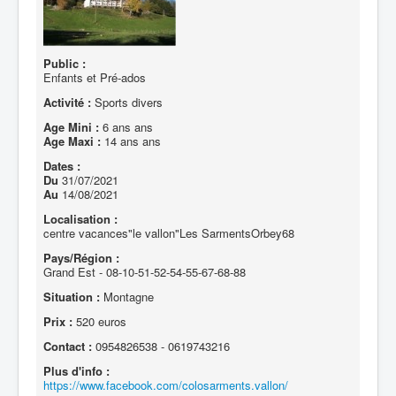
Public :
Enfants et Pré-ados
Activité :
Sports divers
Age Mini :
6 ans ans
Age Maxi :
14 ans ans
Dates :
Du
31/07/2021
Au
14/08/2021
Localisation :
centre vacances"le vallon"Les SarmentsOrbey68
Pays/Région :
Grand Est - 08-10-51-52-54-55-67-68-88
Situation :
Montagne
Prix :
520 euros
Contact :
0954826538 - 0619743216
Plus d'info :
https://www.facebook.com/colosarments.vallon/