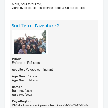
Alors, pour fêter l’été,
viens avec toutes tes bonnes idées,à Colore ton été !
Sud Terre d'aventure 2
Public :
Enfants et Pré-ados
Activité :
Voyage ou Itinérant
Age Mini :
12 ans
Age Maxi :
14 ans
Dates :
Du
18/07/2021
Au
31/07/2021
Pays/Région :
PACA - Provence-Alpes-Côte-d Azur-04-05-06-13-83-84