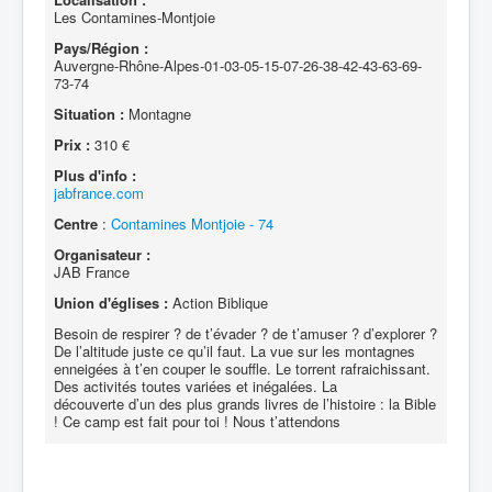
Les Contamines-Montjoie
Pays/Région :
Auvergne-Rhône-Alpes-01-03-05-15-07-26-38-42-43-63-69-
73-74
Situation :
Montagne
Prix :
310 €
Plus d'info :
jabfrance.com
Centre
:
Contamines Montjoie - 74
Organisateur :
JAB France
Union d'églises :
Action Biblique
Besoin de respirer ? de t’évader ? de t’amuser ? d’explorer ?
De l’altitude juste ce qu’il faut. La vue sur les montagnes
enneigées à t’en couper le souffle. Le torrent rafraichissant.
Des activités toutes variées et inégalées. La
découverte d’un des plus grands livres de l’histoire : la Bible
! Ce camp est fait pour toi ! Nous t’attendons