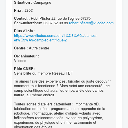
Situation :
Campagne
Prix :
230€
Contact :
Robi Pfister 22 rue de l’église 67270
Schwindratzheim 06 37 52 98 39
robert.pfister@vilodec.com
Plus d'info :
https://www.vilodec.com/activit%C3%A9s/camps-
et%C3%A9/camp-scientifique-2
Centre :
Autre centre
Organisateur :
Vilodec
Pôle CNEF :
Sensibilité ou membre Réseau FEF
Tu aimes faire des expériences, bricoler ou juste découvrir
comment tout fonctionne ? Alors voici une nouveauté : ce
camp scientifique qui aura lieu en parallèle des camps
nature, au même endroit.
Toutes sortes d’ateliers t’attendent : imprimante 3D,
fabrication de fusées, programmation et approche de la
robotique, informatique, atelier d’objets volants avec
hélicoptères radiocommandés, avions en polystyrène,
expériences de physique et chimie, astronomie et
observation des étoiles.