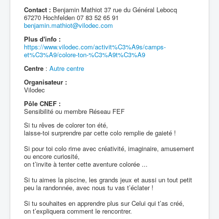
Contact :
Benjamin Mathiot 37 rue du Général Lebocq
67270 Hochfelden 07 83 52 65 91
benjamin.mathiot@vilodec.com
Plus d'info :
https://www.vilodec.com/activit%C3%A9s/camps-
et%C3%A9/colore-ton-%C3%A9t%C3%A9
Centre
:
Autre centre
Organisateur :
Vilodec
Pôle CNEF :
Sensibilité ou membre Réseau FEF
Si tu rêves de colorer ton été,
laisse-toi surprendre par cette colo remplie de gaieté !
Si pour toi colo rime avec créativité, imaginaire, amusement
ou encore curiosité,
on t’invite à tenter cette aventure colorée ...
Si tu aimes la piscine, les grands jeux et aussi un tout petit
peu la randonnée, avec nous tu vas t’éclater !
Si tu souhaites en apprendre plus sur Celui qui t’as créé,
on t’expliquera comment le rencontrer.