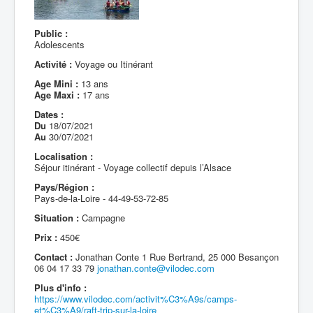
Public :
Adolescents
Activité :
Voyage ou Itinérant
Age Mini :
13 ans
Age Maxi :
17 ans
Dates :
Du
18/07/2021
Au
30/07/2021
Localisation :
Séjour itinérant - Voyage collectif depuis l’Alsace
Pays/Région :
Pays-de-la-Loire - 44-49-53-72-85
Situation :
Campagne
Prix :
450€
Contact :
Jonathan Conte 1 Rue Bertrand, 25 000 Besançon
06 04 17 33 79
jonathan.conte@vilodec.com
Plus d'info :
https://www.vilodec.com/activit%C3%A9s/camps-
et%C3%A9/raft-trip-sur-la-loire