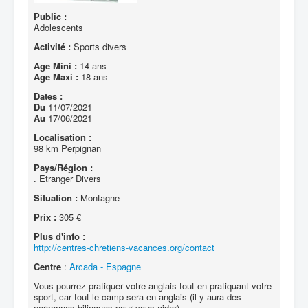
Public :
Adolescents
Activité :
Sports divers
Age Mini :
14 ans
Age Maxi :
18 ans
Dates :
Du
11/07/2021
Au
17/06/2021
Localisation :
98 km Perpignan
Pays/Région :
. Etranger Divers
Situation :
Montagne
Prix :
305 €
Plus d'info :
http://centres-chretiens-vacances.org/contact
Centre
:
Arcada - Espagne
Vous pourrez pratiquer votre anglais tout en pratiquant votre
sport, car tout le camp sera en anglais (il y aura des
personnes bilingues pour vous aider)