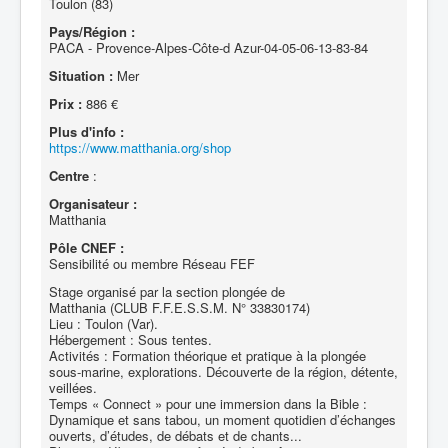
Toulon (83)
Pays/Région :
PACA - Provence-Alpes-Côte-d Azur-04-05-06-13-83-84
Situation :
Mer
Prix :
886 €
Plus d'info :
https://www.matthania.org/shop
Centre
:
Organisateur :
Matthania
Pôle CNEF :
Sensibilité ou membre Réseau FEF
Stage organisé par la section plongée de
Matthania (CLUB F.F.E.S.S.M. N° 33830174)
Lieu : Toulon (Var).
Hébergement : Sous tentes.
Activités : Formation théorique et pratique à la plongée
sous-marine, explorations. Découverte de la région, détente,
veillées.
Temps « Connect » pour une immersion dans la Bible :
Dynamique et sans tabou, un moment quotidien d’échanges
ouverts, d’études, de débats et de chants...