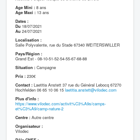
Age Mini :
8 ans
Age Maxi :
13 ans
Dates :
Du
18/07/2021
Au
24/07/2021
Localisation :
Salle Polyvalente, rue du Stade 67340 WEITERSWILLER
Pays/Région :
Grand Est - 08-10-51-52-54-55-67-68-88
Situation :
Campagne
Prix :
230€
Contact :
Laetitia Anstett 37 rue du Général Lebocq 67270
Hochfelden 06 65 10 06 15
laetitia.anstett@vilodec.com
Plus d'info :
https://www.vilodec.com/activit%C3%A9s/camps-
et%C3%A9/camp-nature-2
Centre :
Autre centre
Organisateur :
Vilodec
Pôle CNEF :