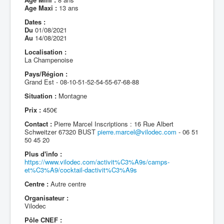
Age Maxi :
13 ans
Dates :
Du
01/08/2021
Au
14/08/2021
Localisation :
La Champenoise
Pays/Région :
Grand Est - 08-10-51-52-54-55-67-68-88
Situation :
Montagne
Prix :
450€
Contact :
Pierre Marcel Inscriptions : 16 Rue Albert
Schweitzer 67320 BUST
pierre.marcel@vilodec.com
- 06 51
50 45 20
Plus d'info :
https://www.vilodec.com/activit%C3%A9s/camps-
et%C3%A9/cocktail-dactivit%C3%A9s
Centre :
Autre centre
Organisateur :
Vilodec
Pôle CNEF :