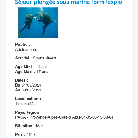
Séjour plongée sous-marine form+explo
Public :
Adolescents
Activité :
Sports divers
Age Mini :
14 ans
Age Maxi :
17 ans
Dates :
Du
01/08/2021
Au
08/08/2021
Localisation :
Toulon (83)
Pays/Région :
PACA - Provence-Alpes-Côte-d Azur-04-05-06-13-83-84
Situation :
Mer
Prix :
461 €