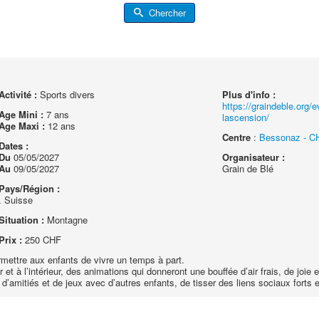
Chercher
Activité :
Sports divers
Plus d'info :
https://graindeble.org/
Age Mini :
7 ans
lascension/
Age Maxi :
12 ans
Centre
:
Bessonaz - CH
Dates :
Du
05/05/2027
Organisateur :
Au
09/05/2027
Grain de Blé
Pays/Région :
. Suisse
Situation :
Montagne
Prix :
250 CHF
mettre aux enfants de vivre un temps à part.
 et à l’intérieur, des animations qui donneront une bouffée d’air frais, de joie e
d’amitiés et de jeux avec d’autres enfants, de tisser des liens sociaux forts et