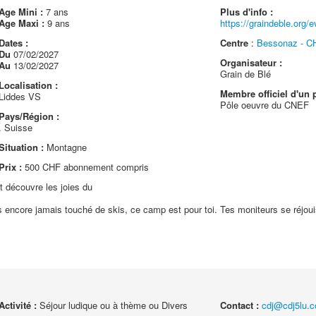
Age Mini :
7 ans
Plus d'info :
Age Maxi :
9 ans
https://graindeble.org/
Dates :
Centre
:
Bessonaz - CH
Du
07/02/2027
Organisateur :
Au
13/02/2027
Grain de Blé
Localisation :
Membre officiel d'un p
Liddes VS
Pôle oeuvre du CNEF
Pays/Région :
. Suisse
Situation :
Montagne
Prix :
500 CHF abonnement compris
t découvre les joies du
s encore jamais touché de skis, ce camp est pour toi. Tes moniteurs se réjoui
Activité :
Séjour ludique ou à thème ou Divers
Contact :
cdj@cdj5lu.