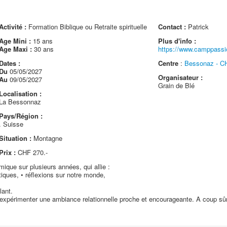
Activité :
Formation Biblique ou Retraite spirituelle
Contact :
Patrick
Age Mini :
15 ans
Plus d'info :
Age Maxi :
30 ans
https://www.camppassi
Dates :
Centre
:
Bessonaz - CH
Du
05/05/2027
Organisateur :
Au
09/05/2027
Grain de Blé
Localisation :
La Bessonnaz
Pays/Région :
. Suisse
Situation :
Montagne
Prix :
CHF 270.-
que sur plusieurs années, qui allie :
iques, • réflexions sur notre monde,
lant.
expérimenter une ambiance relationnelle proche et encourageante. A coup sûr u