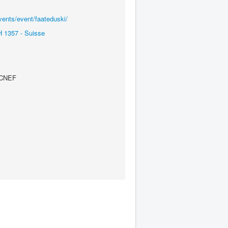
events/event/faateduski/
 1357 - Suisse
e CNEF