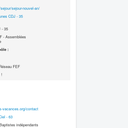
sejour/sejour-nouvel-an/
unes CDJ - 35
 - 35
 - Assemblées
e
ôle :
 Réseau FEF
 !
ns-vacances.org/contact
iel - 63
Baptistes indépendants