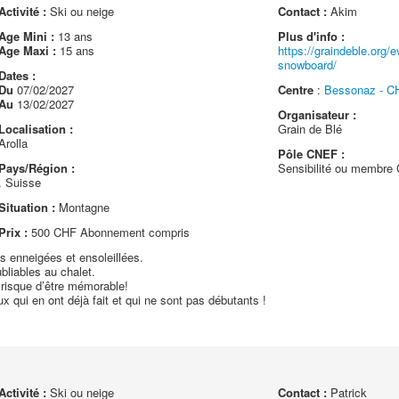
Activité :
Ski ou neige
Contact :
Akim
Age Mini :
13 ans
Plus d'info :
Age Maxi :
15 ans
https://graindeble.org/e
snowboard/
Dates :
Du
07/02/2027
Centre
:
Bessonaz - CH
Au
13/02/2027
Organisateur :
Localisation :
Grain de Blé
Arolla
Pôle CNEF :
Pays/Région :
Sensibilité ou membr
. Suisse
Situation :
Montagne
Prix :
500 CHF Abonnement compris
s enneigées et ensoleillées.
bliables au chalet.
 risque d’être mémorable!
 qui en ont déjà fait et qui ne sont pas débutants !
Activité :
Ski ou neige
Contact :
Patrick