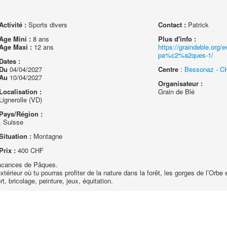
Activité :
Sports divers
Contact :
Patrick
Age Mini :
8 ans
Plus d'info :
Age Maxi :
12 ans
https://graindeble.org/
pa%c2%a2ques-1/
Dates :
Du
04/04/2027
Centre
:
Bessonaz - CH
Au
10/04/2027
Organisateur :
Localisation :
Grain de Blé
Lignerolle (VD)
Pays/Région :
. Suisse
Situation :
Montagne
Prix :
400 CHF
vacances de Pâques.
xtérieur où tu pourras profiter de la nature dans la forêt, les gorges de l’Orbe 
rt, bricolage, peinture, jeux, équitation.