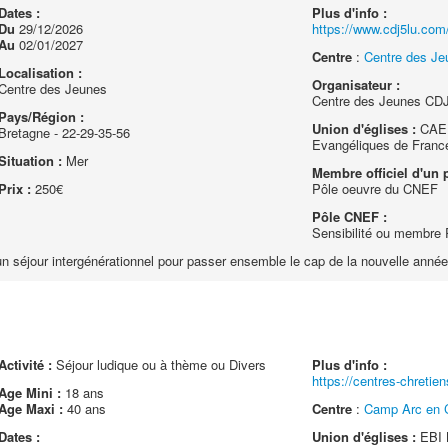
Dates :
Plus d'info :
Du
29/12/2026
https://www.cdj5lu.com/
Au
02/01/2027
Centre
:
Centre des Je
Localisation :
Organisateur :
Centre des Jeunes
Centre des Jeunes CDJ
Pays/Région :
Union d'églises :
CAEF
Bretagne - 22-29-35-56
Evangéliques de Franc
Situation :
Mer
Membre officiel d'un p
Prix :
250€
Pôle oeuvre du CNEF
Pôle CNEF :
Sensibilité ou membre
un séjour intergénérationnel pour passer ensemble le cap de la nouvelle année
Activité :
Séjour ludique ou à thème ou Divers
Plus d'info :
https://centres-chretie
Age Mini :
18 ans
Age Maxi :
40 ans
Centre
:
Camp Arc en C
Dates :
Union d'églises :
EBI 