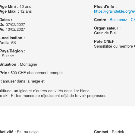
Age Mini :
10 ans
Plus d'info :
Age Maxi :
12 ans
https://graindeble.org/
Dates :
Centre
:
Bessonaz - CH
Du
07/02/2027
Organisateur :
Au
13/02/2027
Grain de Blé
Localisation :
Pôle CNEF :
Arolla VS
Sensibilité ou membr
Pays/Région :
. Suisse
Situation :
Montagne
Prix :
500 CHF abonnement compris
 t’amuser dans la neige et
itude, un igloo et d’autres activités dans l’or blanc.
 ski. Et tes monos se réjouissent déjà de te voir progresser.
Activité :
Ski ou neige
Contact :
Patrick