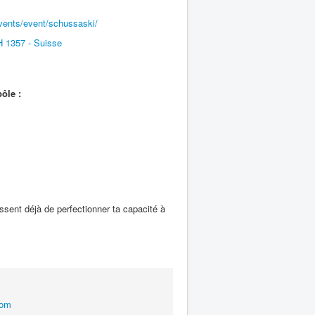
events/event/schussaski/
 1357 - Suisse
ôle :
ssent déjà de perfectionner ta capacité à
com