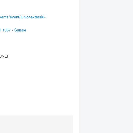
vents/event/junior-extraski-
 1357 - Suisse
e CNEF