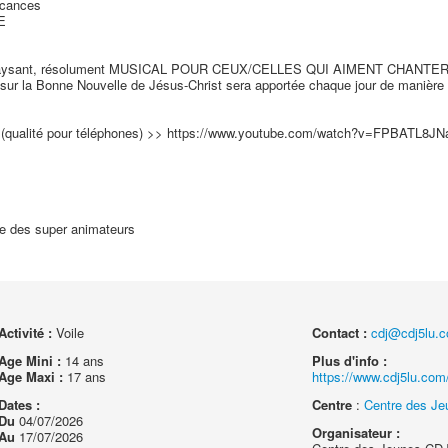
acances
E
dépaysant, résolument MUSICAL POUR CEUX/CELLES QUI AIMENT CHANTER, re
e sur la Bonne Nouvelle de Jésus-Christ sera apportée chaque jour de manière
ici (qualité pour téléphones) >> https://www.youtube.com/watch?v=FPBATL8JN
ée des super animateurs
Activité :
Voile
Contact :
cdj@cdj5lu.
Age Mini :
14 ans
Plus d'info :
Age Maxi :
17 ans
https://www.cdj5lu.com/
Dates :
Centre
:
Centre des Je
Du
04/07/2026
Organisateur :
Au
17/07/2026