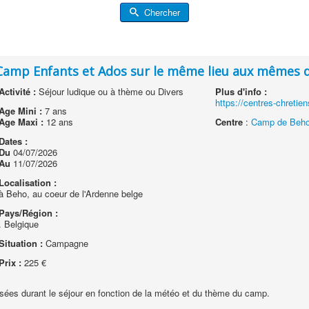
Chercher
 - Camp Enfants et Ados sur le même lieu aux mêmes 
Activité :
Séjour ludique ou à thème ou Divers
Plus d'info :
https://centres-chretie
Age Mini :
7 ans
Age Maxi :
12 ans
Centre
:
Camp de Beho
Dates :
Du
04/07/2026
Au
11/07/2026
Localisation :
à Beho, au coeur de l'Ardenne belge
Pays/Région :
. Belgique
Situation :
Campagne
Prix :
225 €
posées durant le séjour en fonction de la météo et du thème du camp.