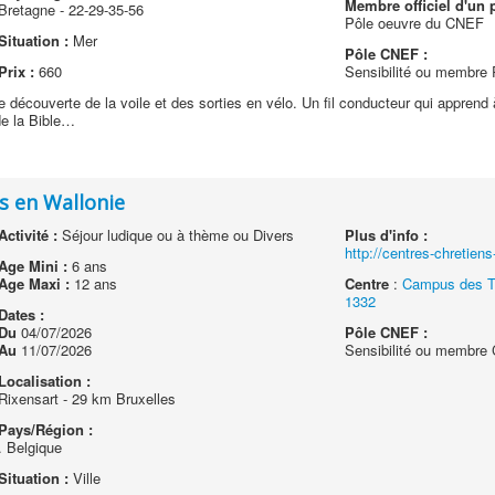
Membre officiel d'un p
Bretagne - 22-29-35-56
Pôle oeuvre du CNEF
Situation :
Mer
Pôle CNEF :
Prix :
660
Sensibilité ou membre
ne découverte de la voile et des sorties en vélo. Un fil conducteur qui appren
de la Bible…
s en Wallonie
Activité :
Séjour ludique ou à thème ou Divers
Plus d'info :
http://centres-chretien
Age Mini :
6 ans
Age Maxi :
12 ans
Centre
:
Campus des Ta
1332
Dates :
Du
04/07/2026
Pôle CNEF :
Au
11/07/2026
Sensibilité ou membr
Localisation :
Rixensart - 29 km Bruxelles
Pays/Région :
. Belgique
Situation :
Ville