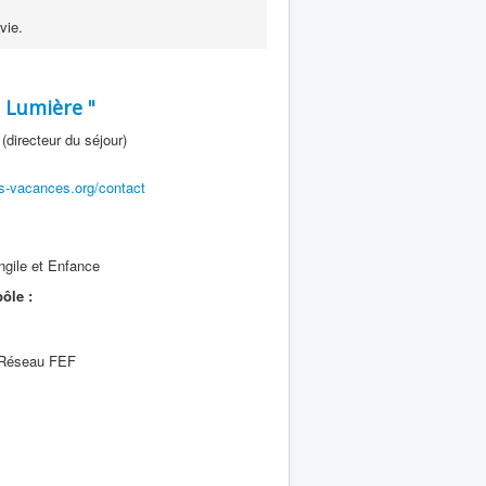
vie.
t Lumière "
directeur du séjour)
ns-vacances.org/contact
ngile et Enfance
ôle :
 Réseau FEF