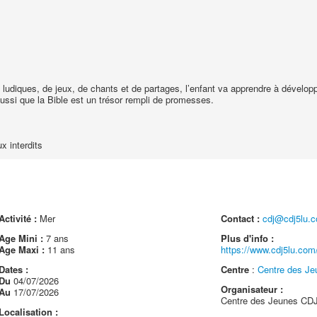
ludiques, de jeux, de chants et de partages, l’enfant va apprendre à développ
 aussi que la Bible est un trésor rempli de promesses.
x interdits
Activité :
Mer
Contact :
cdj@cdj5lu.
Age Mini :
7 ans
Plus d'info :
Age Maxi :
11 ans
https://www.cdj5lu.com/
Dates :
Centre
:
Centre des Je
Du
04/07/2026
Organisateur :
Au
17/07/2026
Centre des Jeunes CDJ
Localisation :