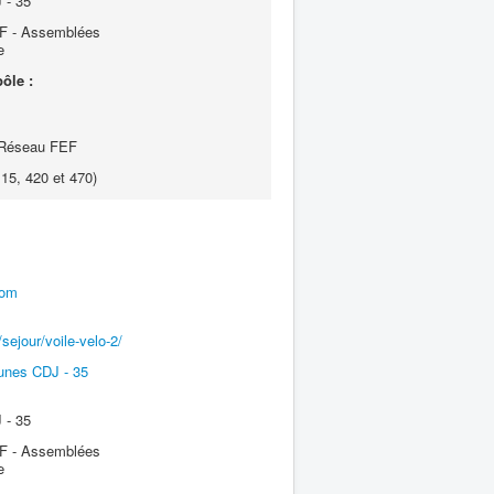
 - 35
 - Assemblées
e
ôle :
 Réseau FEF
 15, 420 et 470)
com
sejour/voile-velo-2/
unes CDJ - 35
 - 35
 - Assemblées
e