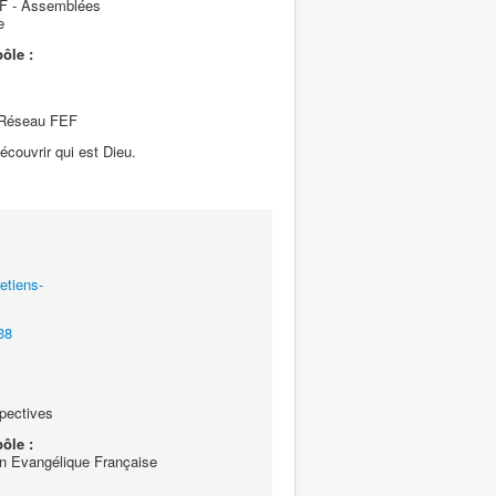
 - Assemblées
e
ôle :
 Réseau FEF
écouvrir qui est Dieu.
etiens-
38
pectives
ôle :
n Evangélique Française