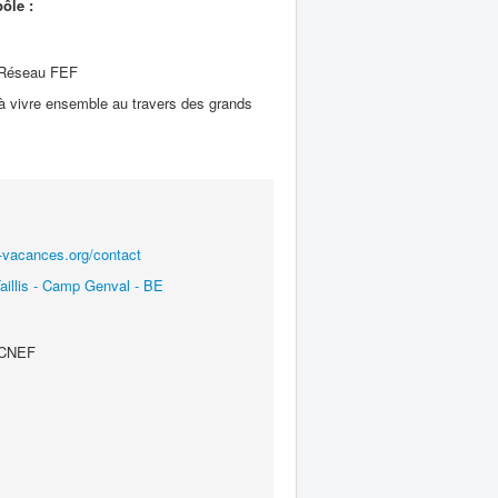
ôle :
 Réseau FEF
d à vivre ensemble au travers des grands
s-vacances.org/contact
illis - Camp Genval - BE
e CNEF