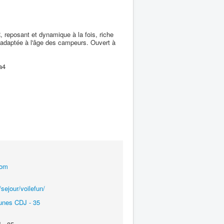
posant et dynamique à la fois, riche
 adaptée à l'âge des campeurs. Ouvert à
a4
com
sejour/voilefun/
unes CDJ - 35