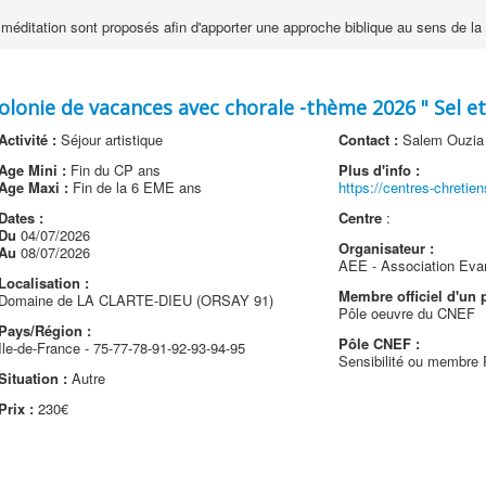
méditation sont proposés afin d'apporter une approche biblique au sens de la 
lonie de vacances avec chorale -thème 2026 " Sel e
Activité :
Séjour artistique
Contact :
Salem Ouzia (
Age Mini :
Fin du CP ans
Plus d'info :
Age Maxi :
Fin de la 6 EME ans
https://centres-chretie
Dates :
Centre
:
Du
04/07/2026
Organisateur :
Au
08/07/2026
AEE - Association Eva
Localisation :
Membre officiel d'un p
Domaine de LA CLARTE-DIEU (ORSAY 91)
Pôle oeuvre du CNEF
Pays/Région :
Pôle CNEF :
Ile-de-France - 75-77-78-91-92-93-94-95
Sensibilité ou membre
Situation :
Autre
Prix :
230€