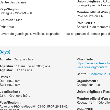
Union d'églises :
CAEF
Centre des Jeunes
Evangéliques de Franc
Pays/Région :
Membre officiel d'un p
Bretagne - 22-29-35-56
Pôle oeuvre du CNEF
Situation :
Mer
Pôle CNEF :
Prix :
600
Sensibilité ou membre
 travers de grands jeux, veillées, baignades… tout en prenant du temps pour d
Days)
Activité :
Camp anglais
Plus d'info :
https://www.centres-chr
Age Mini :
14 ans (né en 2008) ans
vacances.org/contact
Age Maxi :
17 ans ans
Centre
:
Champfleuri - 
Dates :
Du
01/07/2026
Organisateur :
Au
11/07/2026
Champfleuri - 38
Localisation :
Union d'églises :
Pers
23 km Grenoble Isère
Membre officiel d'un p
Pays/Région :
Réseau FEF -Fédératio
Auvergne-Rhône-Alpes-01-03-05-15-07-26-38-42-
Pôle CNEF :