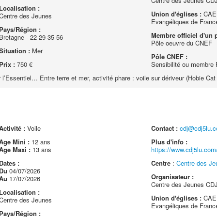
Centre des Jeunes CDJ
Localisation :
Union d'églises :
CAEF
Centre des Jeunes
Evangéliques de Franc
Pays/Région :
Membre officiel d'un p
Bretagne - 22-29-35-56
Pôle oeuvre du CNEF
Situation :
Mer
Pôle CNEF :
Prix :
750 €
Sensibilité ou membre
’Essentiel… Entre terre et mer, activité phare : voile sur dériveur (Hobie Cat
Activité :
Voile
Contact :
cdj@cdj5lu.
Age Mini :
12 ans
Plus d'info :
Age Maxi :
13 ans
https://www.cdj5lu.com/
Dates :
Centre
:
Centre des Je
Du
04/07/2026
Organisateur :
Au
17/07/2026
Centre des Jeunes CDJ
Localisation :
Union d'églises :
CAEF
Centre des Jeunes
Evangéliques de Franc
Pays/Région :