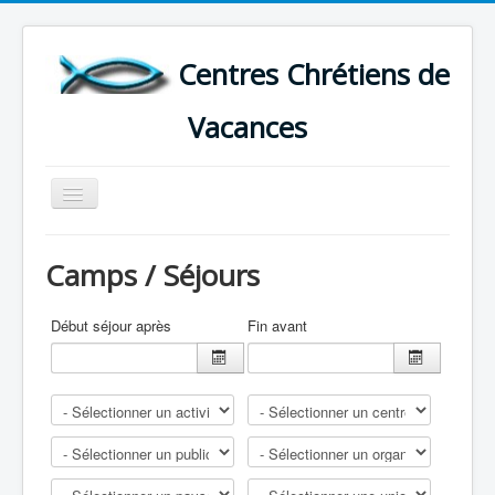
Centres Chrétiens de
Vacances
Basculer
la
navigation
ACCUEIL
Camps / Séjours
CARTE DES CENTRES DE VACANCES .
LISTE DES SEJOURS DE VACANCES 2026
Début séjour après
Fin avant
PLUS