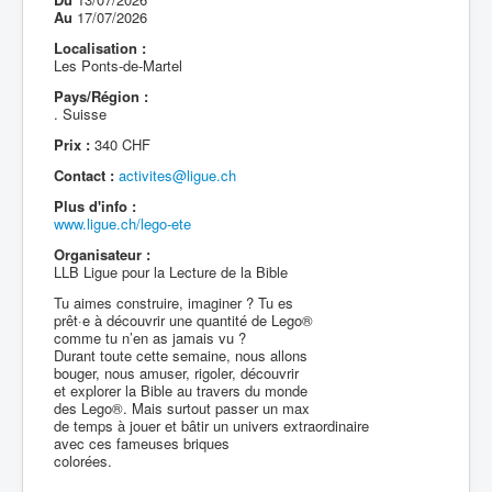
Au
17/07/2026
Localisation :
Les Ponts-de-Martel
Pays/Région :
. Suisse
Prix :
340 CHF
Contact :
activites@ligue.ch
Plus d'info :
www.ligue.ch/lego-ete
Organisateur :
LLB Ligue pour la Lecture de la Bible
Tu aimes construire, imaginer ? Tu es
prêt·e à découvrir une quantité de Lego®
comme tu n’en as jamais vu ?
Durant toute cette semaine, nous allons
bouger, nous amuser, rigoler, découvrir
et explorer la Bible au travers du monde
des Lego®. Mais surtout passer un max
de temps à jouer et bâtir un univers extraordinaire
avec ces fameuses briques
colorées.