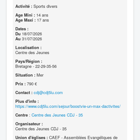
Activité :
Sports divers
Age Mini :
14 ans
Age Maxi :
17 ans
Dates :
Du
18/07/2026
Au
31/07/2026
Localisation :
Centre des Jeunes
Pays/Région :
Bretagne - 22-29-35-56
Situation :
Mer
Prix :
790 €
Contact :
cdj@cdj5lu.com
Plus d'info :
https://www.cdj5lu.com/sejour/boostvie-un-max-dactivites/
Centre
:
Centre des Jeunes CDJ - 35
Organisateur :
Centre des Jeunes CDJ - 35
Union d'églises :
CAEF - Assemblées Evangéliques de