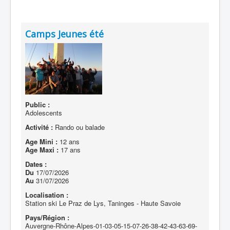
Camps Jeunes été
Public :
Adolescents
Activité :
Rando ou balade
Age Mini :
12 ans
Age Maxi :
17 ans
Dates :
Du
17/07/2026
Au
31/07/2026
Localisation :
Station ski Le Praz de Lys, Taninges - Haute Savoie
Pays/Région :
Auvergne-Rhône-Alpes-01-03-05-15-07-26-38-42-43-63-69-