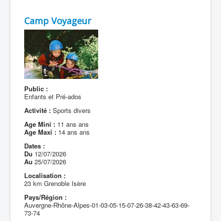
Camp Voyageur
Public :
Enfants et Pré-ados
Activité :
Sports divers
Age Mini :
11 ans ans
Age Maxi :
14 ans ans
Dates :
Du
12/07/2026
Au
25/07/2026
Localisation :
23 km Grenoble Isère
Pays/Région :
Auvergne-Rhône-Alpes-01-03-05-15-07-26-38-42-43-63-69-
73-74