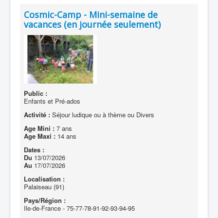
Cosmic-Camp - Mini-semaine de
vacances (en journée seulement)
Public :
Enfants et Pré-ados
Activité :
Séjour ludique ou à thème ou Divers
Age Mini :
7 ans
Age Maxi :
14 ans
Dates :
Du
13/07/2026
Au
17/07/2026
Localisation :
Palaiseau (91)
Pays/Région :
Ile-de-France - 75-77-78-91-92-93-94-95