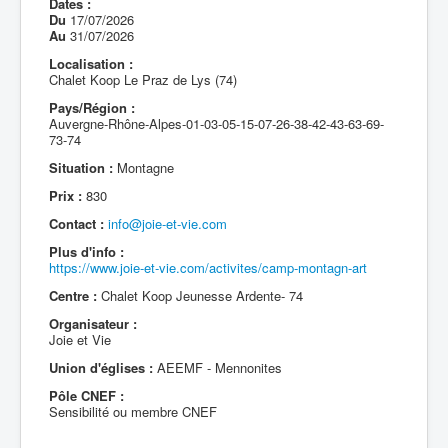
Dates :
Du
17/07/2026
Au
31/07/2026
Localisation :
Chalet Koop Le Praz de Lys (74)
Pays/Région :
Auvergne-Rhône-Alpes-01-03-05-15-07-26-38-42-43-63-69-
73-74
Situation :
Montagne
Prix :
830
Contact :
info@joie-et-vie.com
Plus d'info :
https://www.joie-et-vie.com/activites/camp-montagn-art
Centre :
Chalet Koop Jeunesse Ardente- 74
Organisateur :
Joie et Vie
Union d'églises :
AEEMF - Mennonites
Pôle CNEF :
Sensibilité ou membre CNEF