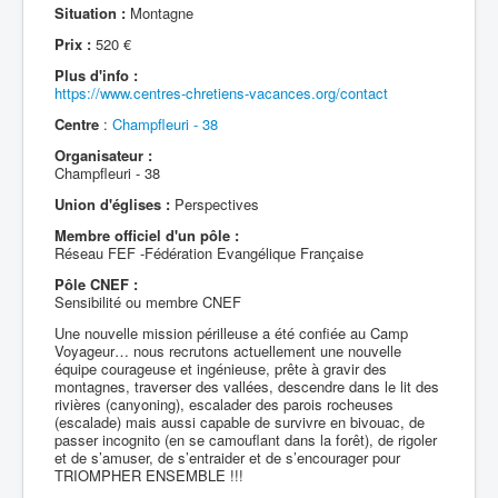
Situation :
Montagne
Prix :
520 €
Plus d'info :
https://www.centres-chretiens-vacances.org/contact
Centre
:
Champfleuri - 38
Organisateur :
Champfleuri - 38
Union d'églises :
Perspectives
Membre officiel d'un pôle :
Réseau FEF -Fédération Evangélique Française
Pôle CNEF :
Sensibilité ou membre CNEF
Une nouvelle mission périlleuse a été confiée au Camp
Voyageur… nous recrutons actuellement une nouvelle
équipe courageuse et ingénieuse, prête à gravir des
montagnes, traverser des vallées, descendre dans le lit des
rivières (canyoning), escalader des parois rocheuses
(escalade) mais aussi capable de survivre en bivouac, de
passer incognito (en se camouflant dans la forêt), de rigoler
et de s’amuser, de s’entraider et de s’encourager pour
TRIOMPHER ENSEMBLE !!!