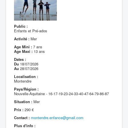
Public :
Enfants et Pré-ados
Activité :
Mer
Age Mini :
7 ans
Age Maxi :
13 ans
Dates :
Du
18/07/2026
Au
28/07/2026
Localisation :
Montendre
Pays/Région :
Nouvelle-Aquitaine - 16-17-19-23-24-33-40-47-64-79-86-87
Situation :
Mer
Prix :
290 €
Contact :
montendre.enfance@gmail.com
Plus d'info :