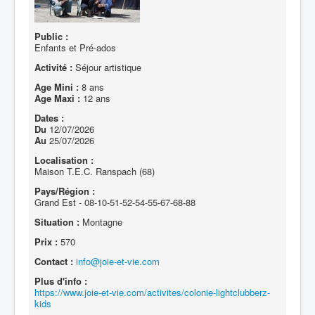
Public :
Enfants et Pré-ados
Activité :
Séjour artistique
Age Mini :
8 ans
Age Maxi :
12 ans
Dates :
Du
12/07/2026
Au
25/07/2026
Localisation :
Maison T.E.C. Ranspach (68)
Pays/Région :
Grand Est - 08-10-51-52-54-55-67-68-88
Situation :
Montagne
Prix :
570
Contact :
info@joie-et-vie.com
Plus d'info :
https://www.joie-et-vie.com/activites/colonie-lightclubberz-
kids