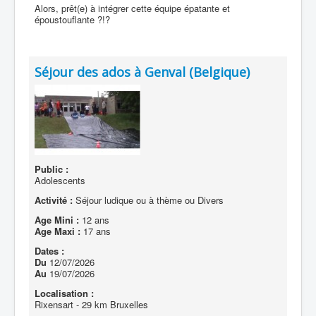
Alors, prêt(e) à intégrer cette équipe épatante et
époustouflante ?!?
Séjour des ados à Genval (Belgique)
Public :
Adolescents
Activité :
Séjour ludique ou à thème ou Divers
Age Mini :
12 ans
Age Maxi :
17 ans
Dates :
Du
12/07/2026
Au
19/07/2026
Localisation :
Rixensart - 29 km Bruxelles