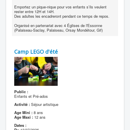
Emportez un pique-nique pour vos enfants s’ils veulent
rester entre 12H et 14H.
Des adultes les encadreront pendant ce temps de repos.
Organisé en partenariat avec 4 Églises de l'Essonne
(Palaiseau-Saclay, Palaiseau, Orsay Mondétour, Gif)
Camp LEGO d'été
Public :
Enfants et Pré-ados
Activité :
Séjour artistique
Age Mini :
8 ans
Age Maxi :
12 ans
Dates :
Du
13/07/2026