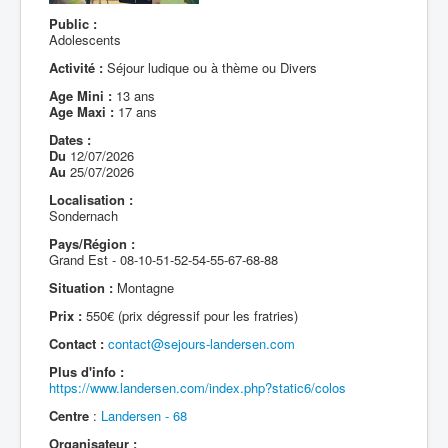
Public :
Adolescents
Activité :
Séjour ludique ou à thème ou Divers
Age Mini :
13 ans
Age Maxi :
17 ans
Dates :
Du
12/07/2026
Au
25/07/2026
Localisation :
Sondernach
Pays/Région :
Grand Est - 08-10-51-52-54-55-67-68-88
Situation :
Montagne
Prix :
550€ (prix dégressif pour les fratries)
Contact :
contact@sejours-landersen.com
Plus d'info :
https://www.landersen.com/index.php?static6/colos
Centre
:
Landersen - 68
Organisateur :