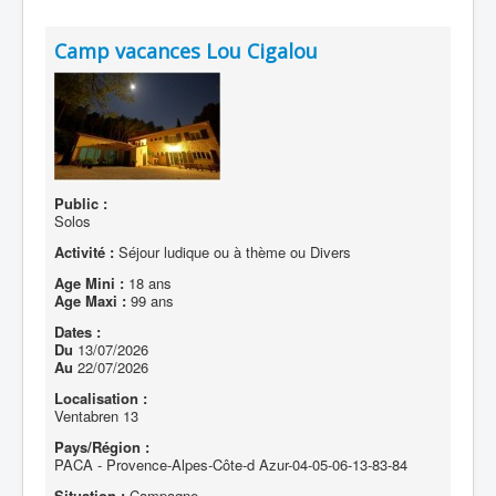
Camp vacances Lou Cigalou
Public :
Solos
Activité :
Séjour ludique ou à thème ou Divers
Age Mini :
18 ans
Age Maxi :
99 ans
Dates :
Du
13/07/2026
Au
22/07/2026
Localisation :
Ventabren 13
Pays/Région :
PACA - Provence-Alpes-Côte-d Azur-04-05-06-13-83-84
Situation :
Campagne