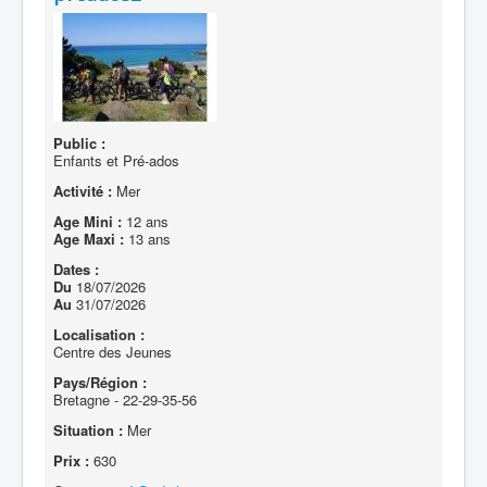
Public :
Enfants et Pré-ados
Activité :
Mer
Age Mini :
12 ans
Age Maxi :
13 ans
Dates :
Du
18/07/2026
Au
31/07/2026
Localisation :
Centre des Jeunes
Pays/Région :
Bretagne - 22-29-35-56
Situation :
Mer
Prix :
630