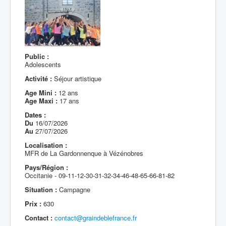
Public :
Adolescents
Activité :
Séjour artistique
Age Mini :
12 ans
Age Maxi :
17 ans
Dates :
Du
16/07/2026
Au
27/07/2026
Localisation :
MFR de La Gardonnenque à Vézénobres
Pays/Région :
Occitanie - 09-11-12-30-31-32-34-46-48-65-66-81-82
Situation :
Campagne
Prix :
630
Contact :
contact@graindeblefrance.fr