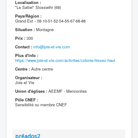
Localisation :
"Le Sattel" Stosswihr (68)
Pays/Région :
Grand Est - 08-10-51-52-54-55-67-68-88
Situation :
Montagne
Prix :
330
Contact :
info@joie-et-vie.com
Plus d'info :
https://www.joie-et-vie.com/activites/colonie-hissez-haut
Centre :
Autre centre
Organisateur :
Joie et Vie
Union d'églises :
AEEMF - Mennonites
Pôle CNEF :
Sensibilité ou membre CNEF
préados2